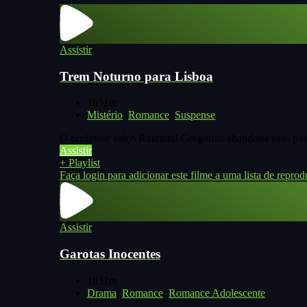
Assistir
Trem Noturno para Lisboa
1h51m
Mistério
,
Romance
,
Suspense
O professor suíço Raimund Gregorius abandona suas pale
Assistir
+ Playlist
Faça login para adicionar este filme a uma lista de reprod
Assistir
Garotas Inocentes
1h31m
Drama
,
Romance
,
Romance Adolescente