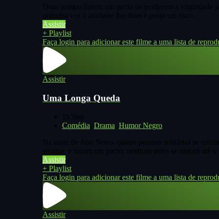
Duas amigas fazem um pacto de perderem a virgindade jun
primeira vez a amizade das duas é posta em risco.
Assistir
+ Playlist
Faça login para adicionar este filme a uma lista de reprod
Assistir
Uma Longa Queda
1h36m
Comédia
,
Drama
,
Humor Negro
Na noite de Ano Novo, quatro pessoas solitárias se encon
amigos, e fazem um pacto: nenhum deles se matará até o
Assistir
+ Playlist
Faça login para adicionar este filme a uma lista de reprod
Assistir