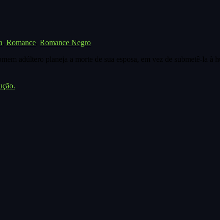
a
,
Romance
,
Romance Negro
m adúltero planeja a morte de sua esposa, em vez de submetê-la à h
ução.