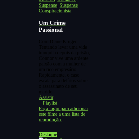
Suspense
,
Suspense
Conspiracionista
Um Crime
Passional
Com Diane Kruger.
Tentando levar uma vida
tranquila depois da prisão,
Connor vive uma ardente
paixão com a mulher de
um rico empresário.
Rapidamente, o caso
escala para delírios sobre
o assassinato de seu
marido.
Assistir
+ Playlist
Faça login para adicionar
este filme a uma lista de
reprodução.
Destaque