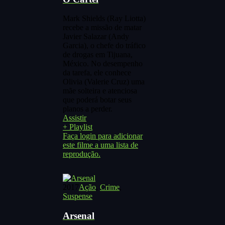
Mark Shields (Ray Liotta)
recebe a missão de matar
Javier Salazar (Andy
Garcia), o chefe do tráfico
de drogas em Tijuana,
México. No desempenho
da tarefa, ele conhece
Olivia (Valerie Cruz) uma
mãe solteira e atenciosa
que poderá botar seus
planos a perder.
Assistir
+ Playlist
Faça login para adicionar
este filme a uma lista de
reprodução.
2017
Ação
,
Crime
,
Suspense
Arsenal