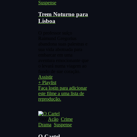
Suspense
Trem Noturno para
Lisboa
O professor suíço
Raimund Gregorius
abandona suas palestras e
sua vida abotoada para
embarcar em uma
aventura emocionante que
o levará numa viagem ao
fundo de sue coração.
Assistir
+ Playlist
Faça login para adicionar
este filme a uma lista de
reprodução.
2009
Ação
,
Crime
,
Drama
,
Suspense
O Cartel