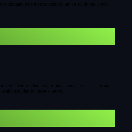
se apaixonam pelo mesmo menino, um artista de rua, e pela
eter suicídio. Diante da ironia da situação, eles se tornam
o acabam ajudando uns aos outros.