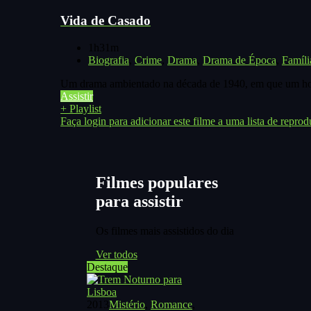
Vida de Casado
1h31m
Biografia
,
Crime
,
Drama
,
Drama de Época
,
Famíli
Um drama ambientado na década de 1940, em que um home
Assistir
+ Playlist
Faça login para adicionar este filme a uma lista de reprod
Filmes populares
para assistir
Os filmes mais assistidos do dia
Ver todos
Destaque
2013
Mistério
,
Romance
,