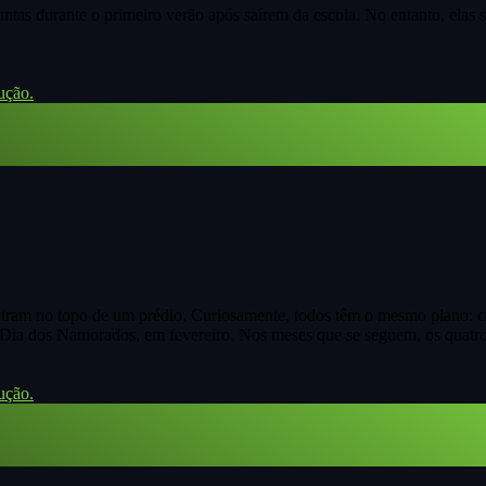
tas durante o primeiro verão após saírem da escola. No entanto, elas 
ução.
tram no topo de um prédio. Curiosamente, todos têm o mesmo plano: com
 Dia dos Namorados, em fevereiro. Nos meses que se seguem, os quatr
ução.