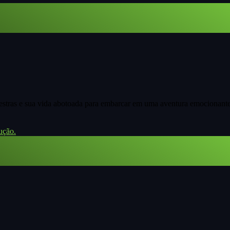
stras e sua vida abotoada para embarcar em uma aventura emocionante
ução.