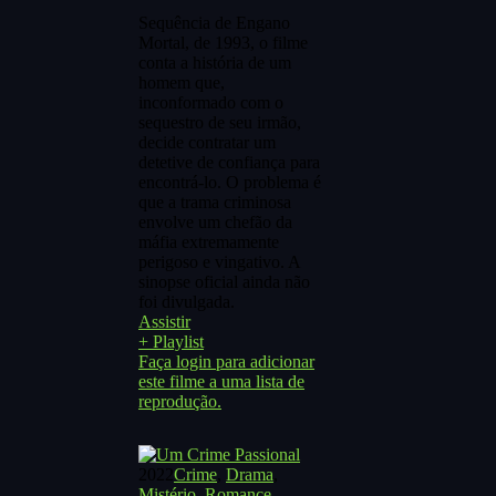
Sequência de Engano
Mortal, de 1993, o filme
conta a história de um
homem que,
inconformado com o
sequestro de seu irmão,
decide contratar um
detetive de confiança para
encontrá-lo. O problema é
que a trama criminosa
envolve um chefão da
máfia extremamente
perigoso e vingativo. A
sinopse oficial ainda não
foi divulgada.
Assistir
+ Playlist
Faça login para adicionar
este filme a uma lista de
reprodução.
2022
Crime
,
Drama
,
Mistério
,
Romance
,