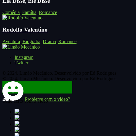
Ela Disse, Ele Disse
Comédia
,
Família
,
Romance
Rodolfo Valentino
Aventura
,
Biografia
,
Drama
,
Romance
Instagram
Twitter
© 2024, Limão Mecânico. Desenvolvido por Ed Rodrigues
© 2024, Limão Mecânico. Desenvolvido por Ed Rodrigues
Problema com o vídeo?
Tudo certo com o vídeo?