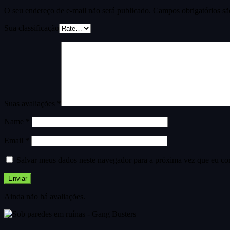
O seu endereço de e-mail não será publicado.
Campos obrigatórios s
Sua classificação
Suas avaliações
*
Name
*
Email
*
Salvar meus dados neste navegador para a próxima vez que eu co
Ainda não há avaliações.