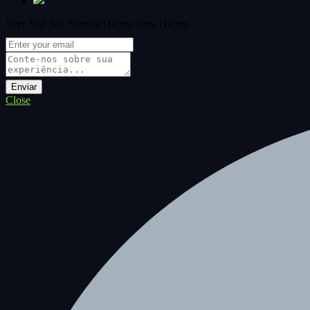
Very Sad
Sad
Neutral
Happy
Very Happy
Close