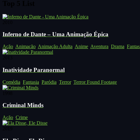
Top 5 List
2010
Inferno de Dante – Uma Animação Épica
Ação
,
Animação
,
Animação Adulta
,
Anime
,
Aventura
,
Drama
,
Fantas
2013
Inatividade Paranormal
Comédia
,
Fantasia
,
Paródia
,
Terror
,
Terror Found Footage
1998
Criminal Minds
Ação
,
Crime
2019