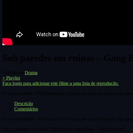
Sob paredes em ruínas – Gang B
1942
4h11m
Drama
+ Playlist
Faça login para adicionar este filme a uma lista de reprodução.
O tenente-detetive Bill Bannister é designado para perseguir uma gan
Descrição
Comentários
O tenente-detetive Bill Bannister é designado para perseguir uma gan
Seja o primeiro a avaliar “Sob paredes em ruínas – Gang Busters”