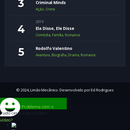
Criminal Minds
Ação
,
Crime
2019
Ela Disse, Ele Disse
Comédia
,
Família
,
Romance
Rodolfo Valentino
Aventura
,
Biografia
,
Drama
,
Romance
© 2024, Limão Mecânico. Desenvolvido por Ed Rodrigues
Problema com o
Tudo certo com o vídeo?
vídeo?