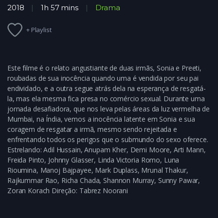
2018
1h 57 mins
Drama
+ Playlist
Este filme é o relato angustiante de duas irmãs, Sonia e Preeti,
roubadas de sua inocência quando uma é vendida por seu pai
endividado, e a outra segue atrás dela na esperança de resgatá-
la, mas ela mesma fica presa no comércio sexual. Durante uma
jornada desafiadora, que nos leva pelas áreas da luz vermelha de
Mumbai, na Índia, vemos a inocência latente em Sonia e sua
coragem de resgatar a irmã, mesmo sendo rejeitada e
enfrentando todos os perigos que o submundo do sexo oferece.
Estrelando: Adil Hussain, Anupam Kher, Demi Moore, Arti Mann,
Freida Pinto, Johnny Glasser, Linda Victoria Romo, Luna
Rioumina, Manoj Bajpayee, Mark Duplass, Mrunal Thakur,
Rajkummar Rao, Richa Chada, Shannon Murray, Sunny Pawar,
Zoran Korach Direção: Tabrez Noorani