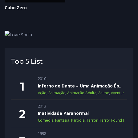
Cubo Zero
Top 5 List
2010
Inferno de Dante – Uma Animação Épica
Ação
,
Animação
,
Animação Adulta
,
Anime
,
Aventura
,
Dram
2013
Inatividade Paranormal
Comédia
,
Fantasia
,
Paródia
,
Terror
,
Terror Found Footage
1998