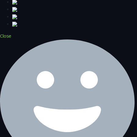
Close