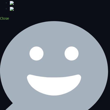
Close