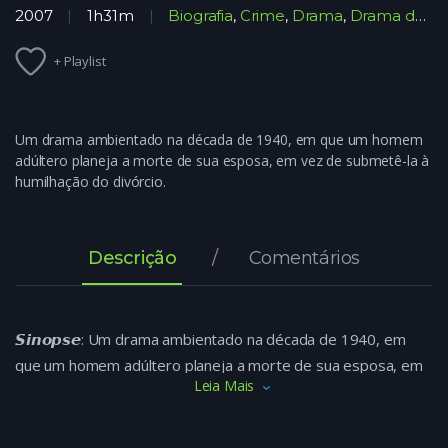
2007
1h31m
Biografia
,
Crime
,
Drama
,
Drama de Época
+ Playlist
Um drama ambientado na década de 1940, em que um homem
adúltero planeja a morte de sua esposa, em vez de submetê-la à
humilhação do divórcio.
Descrição
Comentários
𝙎𝙞𝙣𝙤𝙥𝙨𝙚: Um drama ambientado na década de 1940, em
que um homem adúltero planeja a morte de sua esposa, em
Leia Mais
vez de submetê-la à humilhação do divórcio.
𝙉𝙤𝙢𝙚 𝙙𝙤 𝙁𝙞𝙡𝙢𝙚: Vida de Casado