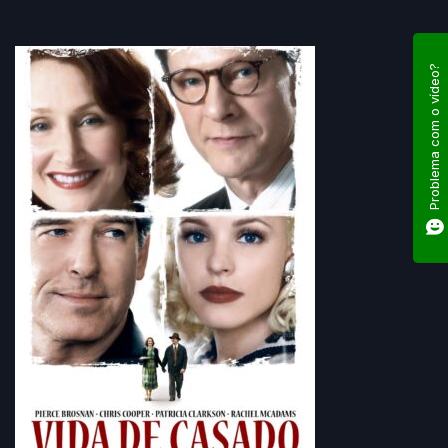
𝙏𝙞́𝙩𝙪𝙡𝙤 𝙊𝙧𝙞𝙜𝙞𝙣𝙖𝙡: Married Life
𝙂𝙚̂𝙣𝙚𝙧𝙤: Crime
𝘾𝙡𝙖𝙨𝙨𝙞𝙛𝙞𝙘𝙖𝙘̧𝙖̃𝙤 𝙄𝙣𝙙𝙞𝙘𝙖𝙩𝙞𝙫𝙖: 12anos
Problema com o vídeo?
𝘿𝙞𝙧𝙚𝙘̧𝙖̃𝙤: Ira Sachs
𝙀𝙨𝙩𝙧𝙚𝙡𝙖𝙣𝙙𝙤: Pierce Brosnan, Chris Cooper, Patricia Clarkson,
Rachel McAdams, David Wenham, Annabel Kershaw, Sheila
Paterson, David Richmond-Peck, Erin Boyes