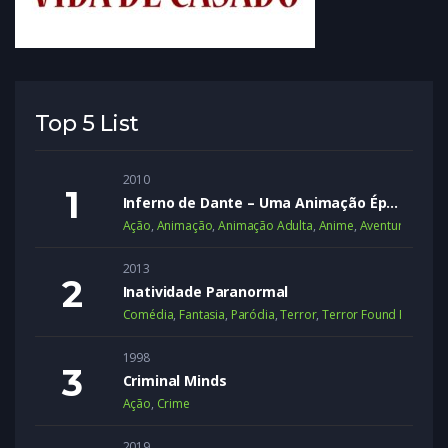
Top 5 List
2010
Inferno de Dante – Uma Animação Épica
Ação
,
Animação
,
Animação Adulta
,
Anime
,
Aventura
,
Dram
2013
Inatividade Paranormal
Comédia
,
Fantasia
,
Paródia
,
Terror
,
Terror Found Footage
1998
Criminal Minds
Ação
,
Crime
2019