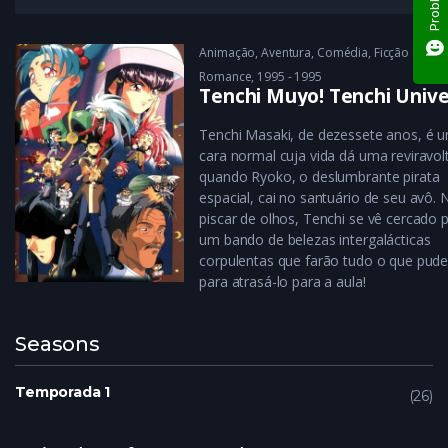
Animação
,
Aventura
,
Comédia
,
Ficção Científ
Romance
1995 - 1995
Tenchi Muyo! Tenchi Univ
Tenchi Masaki, de dezessete anos, é 
cara normal cuja vida dá uma reviravol
quando Ryoko, o deslumbrante pirata
espacial, cai no santuário de seu avô.
piscar de olhos, Tenchi se vê cercado 
um bando de belezas intergalácticas
corpulentas que farão tudo o que pud
para atrasá-lo para a aula!
Seasons
Temporada 1
26