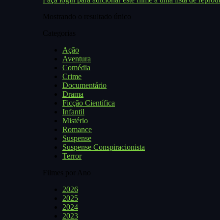
Mostrando o resultado único
Categorias
Ação
Aventura
Comédia
Crime
Documentário
Drama
Ficção Científica
Infantil
Mistério
Romance
Suspense
Suspense Conspiracionista
Terror
Filmes por Ano
2026
2025
2024
2023