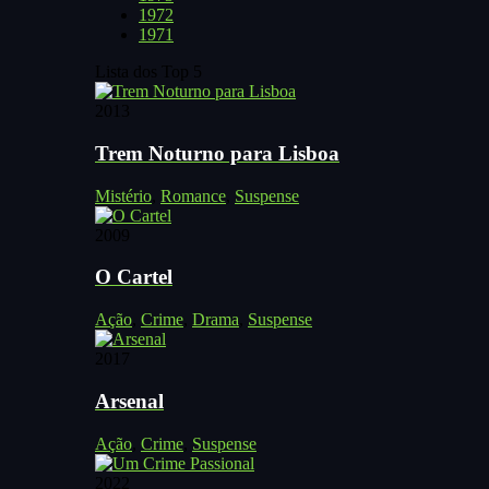
1972
1971
Lista dos Top 5
2013
Trem Noturno para Lisboa
Mistério
,
Romance
,
Suspense
2009
O Cartel
Ação
,
Crime
,
Drama
,
Suspense
2017
Arsenal
Ação
,
Crime
,
Suspense
2022