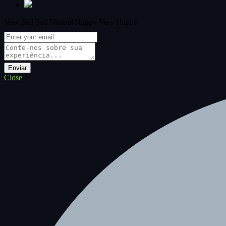
Very Sad
Sad
Neutral
Happy
Very Happy
Close