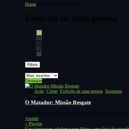
Home
Exército de uma pessoa
Exército de uma pessoa
Filtros
Destaque
2022
Ação
,
Crime
,
Exército de uma pessoa
,
Suspense
O Matador: Missão Resgate
Quando a garota de quem ele está cuidando é sequestrada
Assistir
+ Playlist
Faça login para adicionar este filme a uma lista de reprod