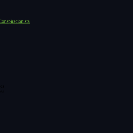
onspiracionista
es
es