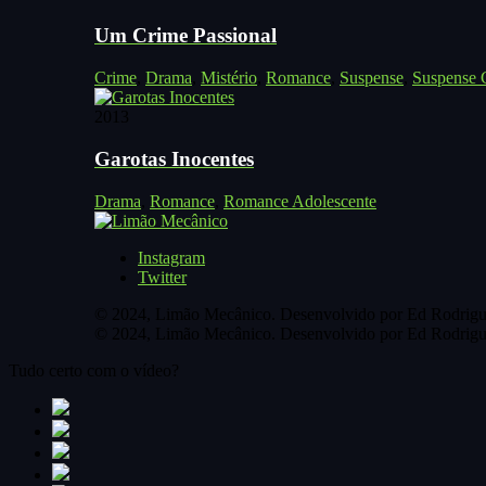
Um Crime Passional
Crime
,
Drama
,
Mistério
,
Romance
,
Suspense
,
Suspense C
2013
Garotas Inocentes
Drama
,
Romance
,
Romance Adolescente
Instagram
Twitter
© 2024, Limão Mecânico. Desenvolvido por Ed Rodrigu
© 2024, Limão Mecânico. Desenvolvido por Ed Rodrigu
Tudo certo com o vídeo?