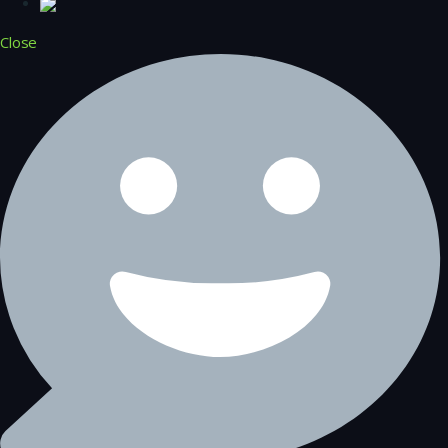
Close