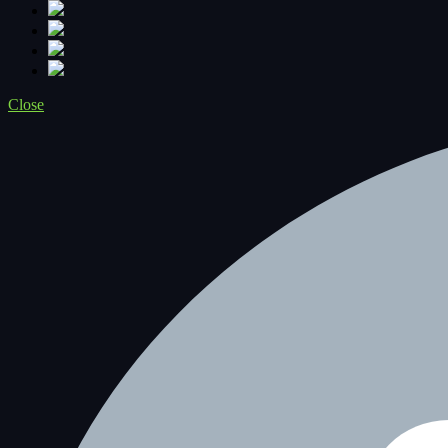
Close