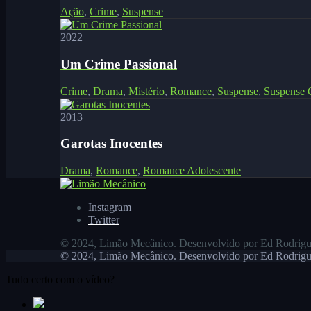
Ação
,
Crime
,
Suspense
2022
Um Crime Passional
Crime
,
Drama
,
Mistério
,
Romance
,
Suspense
,
Suspense C
2013
Garotas Inocentes
Drama
,
Romance
,
Romance Adolescente
Instagram
Twitter
© 2024, Limão Mecânico. Desenvolvido por Ed Rodrigu
© 2024, Limão Mecânico. Desenvolvido por Ed Rodrigu
Tudo certo com o vídeo?