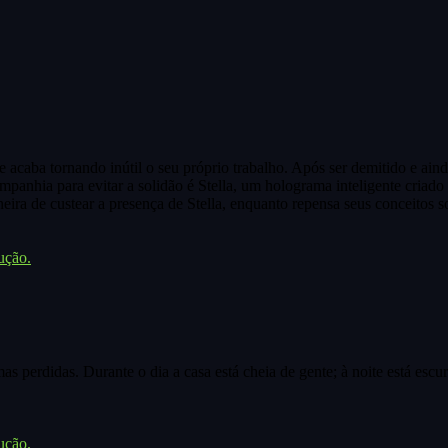
 acaba tornando inútil o seu próprio trabalho. Após ser demitido e ain
panhia para evitar a solidão é Stella, um holograma inteligente criado
eira de custear a presença de Stella, enquanto repensa seus conceitos s
ução.
s perdidas. Durante o dia a casa está cheia de gente; à noite está escu
ução.