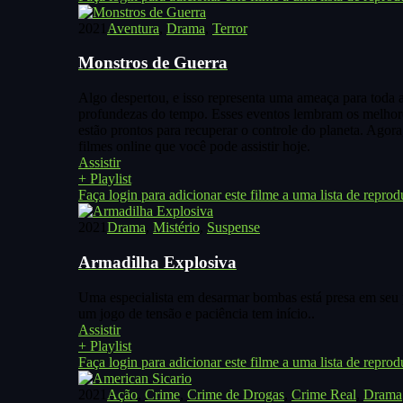
2021
Aventura
,
Drama
,
Terror
Monstros de Guerra
Algo despertou, e isso representa uma ameaça para toda
profundezas do tempo. Esses eventos lembram os melhores 
estão prontos para recuperar o controle do planeta. Agor
filmes online que você pode assistir hoje.
Assistir
+ Playlist
Faça login para adicionar este filme a uma lista de reprod
2021
Drama
,
Mistério
,
Suspense
Armadilha Explosiva
Uma especialista em desarmar bombas está presa em seu pr
um jogo de tensão e paciência tem início..
Assistir
+ Playlist
Faça login para adicionar este filme a uma lista de reprod
2021
Ação
,
Crime
,
Crime de Drogas
,
Crime Real
,
Drama