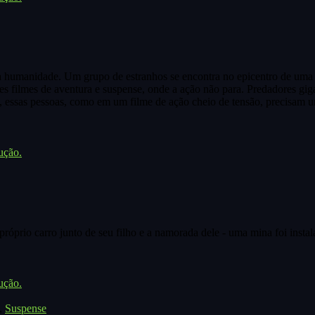
 a humanidade. Um grupo de estranhos se encontra no epicentro de uma
filmes de aventura e suspense, onde a ação não para. Predadores gigant
a, essas pessoas, como em um filme de ação cheio de tensão, precisam u
ução.
óprio carro junto de seu filho e a namorada dele - uma mina foi insta
ução.
,
Suspense