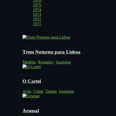
1976
1975
1974
1973
1972
1971
Lista dos Top 5
2013
Trem Noturno para Lisboa
Mistério
,
Romance
,
Suspense
2009
O Cartel
Ação
,
Crime
,
Drama
,
Suspense
2017
Arsenal