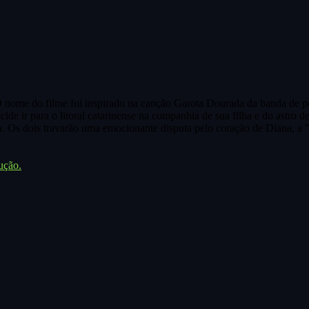
me do filme foi inspirado na canção Garota Dourada da banda de pop
ide ir para o litoral catarinense na companhia de sua filha e do astro d
 Os dois travarão uma emocionante disputa pelo coração de Diana, a "
ução.