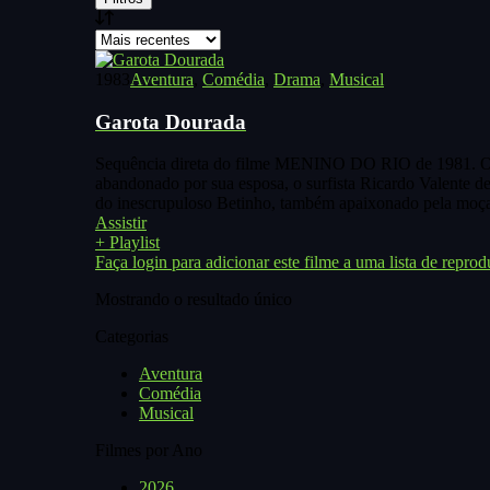
1983
Aventura
,
Comédia
,
Drama
,
Musical
Garota Dourada
Sequência direta do filme MENINO DO RIO de 1981. O no
abandonado por sua esposa, o surfista Ricardo Valente dec
do inescrupuloso Betinho, também apaixonado pela moça.
Assistir
+ Playlist
Faça login para adicionar este filme a uma lista de reprod
Mostrando o resultado único
Categorias
Aventura
Comédia
Musical
Filmes por Ano
2026