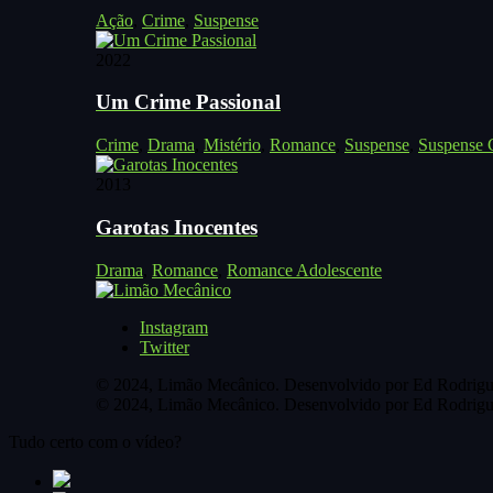
Ação
,
Crime
,
Suspense
2022
Um Crime Passional
Crime
,
Drama
,
Mistério
,
Romance
,
Suspense
,
Suspense C
2013
Garotas Inocentes
Drama
,
Romance
,
Romance Adolescente
Instagram
Twitter
© 2024, Limão Mecânico. Desenvolvido por Ed Rodrigu
© 2024, Limão Mecânico. Desenvolvido por Ed Rodrigu
Tudo certo com o vídeo?