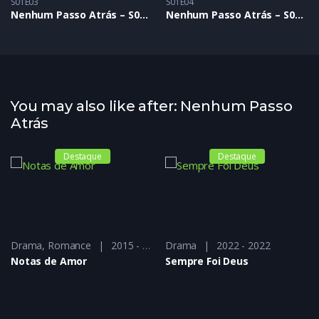
S01E03
S01E04
Nenhum Passo Atrás – S01E03
Nenhum Passo Atrás – S01E04
You may also like after: Nenhum Passo
Atrás
Destaque
Destaque
Drama
,
Fantasia Sombria
,
Romance
2015 - 2015
,
Ficção Científica
Drama
,
Ficção Científica Distópic
2022 - 2022
Notas de Amor
Sempre Foi Deus