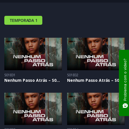
TEMPORADA 1
Problema com o vídeo?
S01E01
S01E02
Nenhum Passo Atrás – S01E01
Nenhum Passo Atrás – S01E02