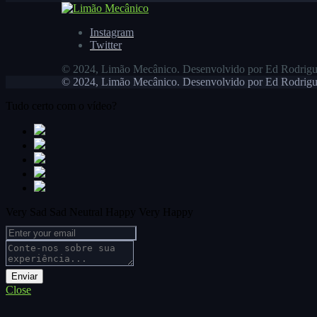
Instagram
Twitter
© 2024, Limão Mecânico. Desenvolvido por Ed Rodrigu
© 2024, Limão Mecânico. Desenvolvido por Ed Rodrigu
Tudo certo com o vídeo?
Very Sad
Sad
Neutral
Happy
Very Happy
Close