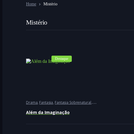
Home
Mistério
Mistério
Destaque
Drama
,
Fantasia
,
Fantasia Sobrenatural
,
Fantasia Sombria
,
Ficção
Além da Imaginação