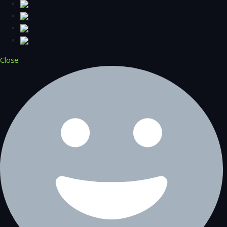
Close