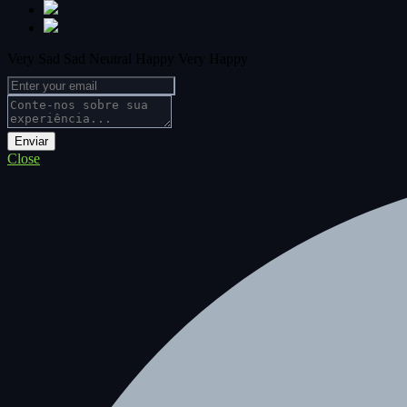
Very Sad
Sad
Neutral
Happy
Very Happy
Close