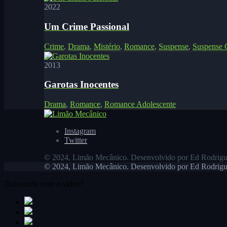
2022
Um Crime Passional
Crime
,
Drama
,
Mistério
,
Romance
,
Suspense
,
Suspense C
2013
Garotas Inocentes
Drama
,
Romance
,
Romance Adolescente
Instagram
Twitter
© 2024, Limão Mecânico. Desenvolvido por Ed Rodrigu
© 2024, Limão Mecânico. Desenvolvido por Ed Rodrigu
Tudo certo com o vídeo?