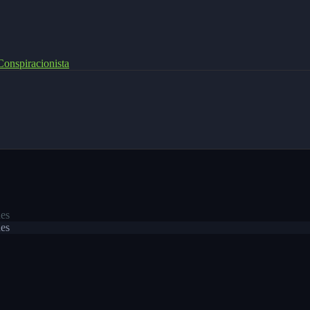
onspiracionista
es
es