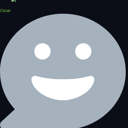
Close