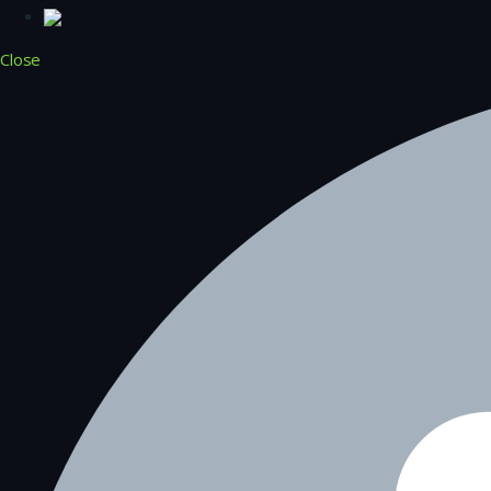
Close