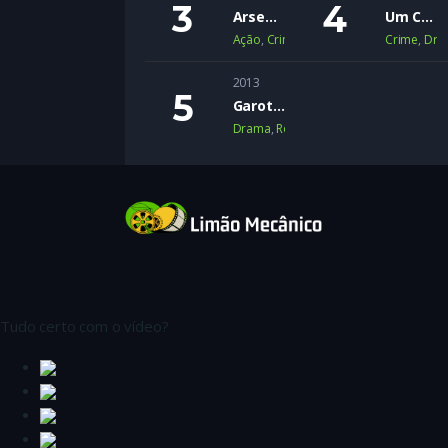
Arsenal
Um Crime Passional
Ação
,
Crime
,
Suspense
Crime
,
Dra
2013
Garotas Inocentes
Drama
,
Romance
,
Romance Adolescen
Tudo certo com o vídeo?