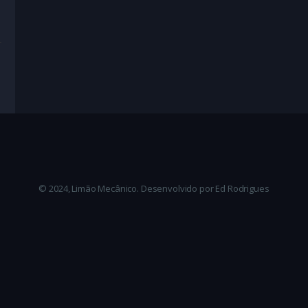
ma
,
Mistério
,
Romance
,
Suspense
,
Suspense Conspiracionista
te
© 2024, Limão Mecânico. Desenvolvido por Ed Rodrigues