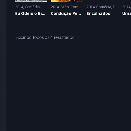
2014
Comédia
2014
Ação
,
Comédia
,
2014
Crime
Comédia
,
Drama
2014
,
Ro
Eu Odeio o Big Bróder
Condução Perigosa
Encalhados
Exibindo todos os 4 resultados