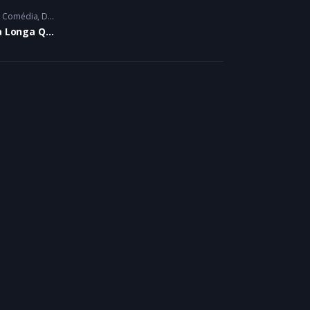
mance
Comédia
,
Drama
,
Humor Negro
Uma Longa Queda