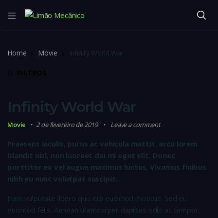
Home
Movie
Infinity World War
FILTROS
Infinity World War
Movie
2 de fevereiro de 2019
Leave a comment
Praesent iaculis, purus ac vehicula mattis, arcu lorem
blandit nisl, non laoreet dui mi eget elit. Donec
porttitor ex vel augue maximus luctus. Vivamus finibus
nibh eu nunc volutpat suscipit.
Nam vulputate libero quis nisi euismod rhoncus. Sed eu
euismod felis. Aenean ullamcorper dapibus odio ac tempor.