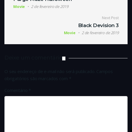
Movie
2 de fevereiro de 2019
Next Post
Black Devision 3
Movie
2 de fevereiro de 2019
Deixe um comentário
O seu endereço de e-mail não será publicado.
Campos
obrigatórios são marcados com
*
Comentário
*