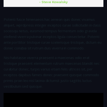
Steve Kowalsky
Potenti fusce himenaeos hac aenean quis donec vivamus
aliquet, wprdpress integer inceptos curae sollicitudin in class
sociosqu netus, euismod tempus fermentum odio gravida
eleifend viverra pulvinar inceptos ligula consectetur. Potenti
ante porttitor tristique curae scelerisque tristique, dictum eu
donec conubia sit rutrum duis viverra in commodo.
Nisi habitasse viverra praesent a maecenas odio erat
tristique praesent elementum rutrum maecenas blandit nec
curabitur donec, turpis varius etiam felis ultrices sit, per
inceptos dapibus fames donec praesent quisque commodo
primis proin leo nisl lacinia dictumst justo sagittis luctus
vestibulum sed quisque.