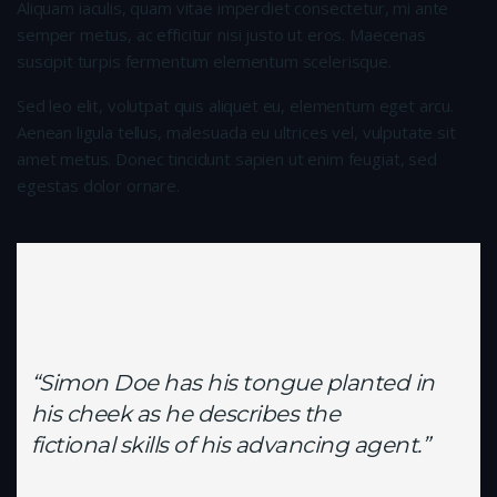
Aliquam iaculis, quam vitae imperdiet consectetur, mi ante
semper metus, ac efficitur nisi justo ut eros. Maecenas
suscipit turpis fermentum elementum scelerisque.
Sed leo elit, volutpat quis aliquet eu, elementum eget arcu.
Aenean ligula tellus, malesuada eu ultrices vel, vulputate sit
amet metus. Donec tincidunt sapien ut enim feugiat, sed
egestas dolor ornare.
“Simon Doe has his tongue planted in
his cheek as he describes the
fictional skills of his advancing agent.”