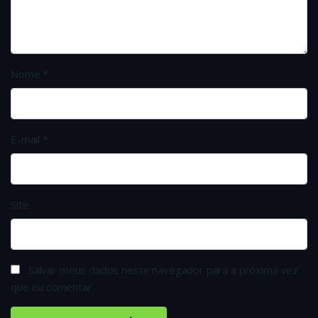
Nome
*
E-mail
*
Site
Salvar meus dados neste navegador para a próxima vez
que eu comentar.