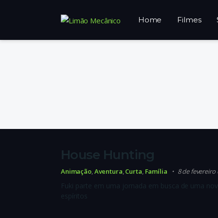
Home
Filmes
House Hunting
Animação
,
Aventura
,
Curta
,
Família
8 de fevereiro
Fuki parte em uma jornada em busca de uma nova
espíritos