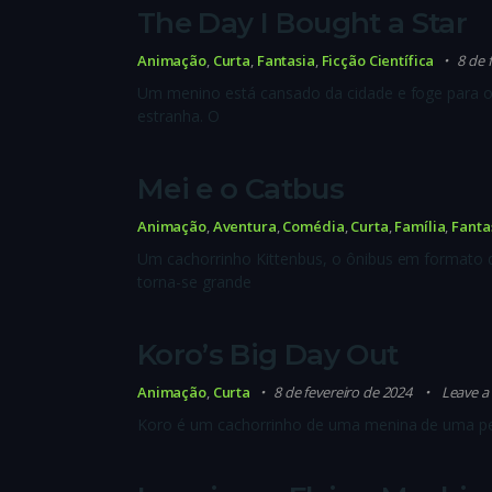
The Day I Bought a Star
Animação
,
Curta
,
Fantasia
,
Ficção Científica
8 de 
Um menino está cansado da cidade e foge para 
estranha. O
Mei e o Catbus
Animação
,
Aventura
,
Comédia
,
Curta
,
Família
,
Fanta
Um cachorrinho Kittenbus, o ônibus em formato 
torna-se grande
Koro’s Big Day Out
Animação
,
Curta
8 de fevereiro de 2024
Leave 
Koro é um cachorrinho de uma menina de uma pequ