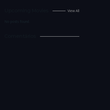
Upcoming Movies
View All
No posts found.
Comentários