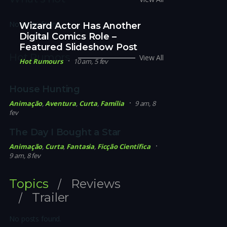
No posts found.
Wizard Actor Has Another
Digital Comics Role –
Featured Slideshow Post
Hot Rumors
View All
Hot Rumours
10 am, 5 fev
House Hunting
Animação
,
Aventura
,
Curta
,
Família
9 am, 8
fev
The Day I Bought a Star
Animação
,
Curta
,
Fantasia
,
Ficção Científica
9 am, 8 fev
Topics
Reviews
Trailer
No posts found.