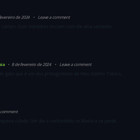
fevereiro de 2024
Leave a comment
o campo. Dois estranhos trocam com ele uma semente
sia
8 de fevereiro de 2024
Leave a comment
de gato que é um dos protagonistas de Meu Vizinho Totoro,
a comment
ena cidade. Um dia o cachorrinho se liberta e se perde.