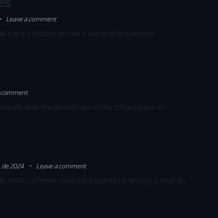
es
Leave a comment
 narra a história do voo e das muitas máquinas
a comment
 sala de aula, imaginando que estão em um barco no
o de 2024
Leave a comment
 do Ghibli comendo curry extra quente no almoço e mais do