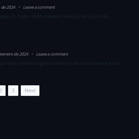
o de 2024
Leave a comment
quipe do Studio Ghibli enquanto eles passam pela vida,
evereiro de 2024
Leave a comment
 uma misteriosa garota alada foi feita prisioneira e então
2
3
Next