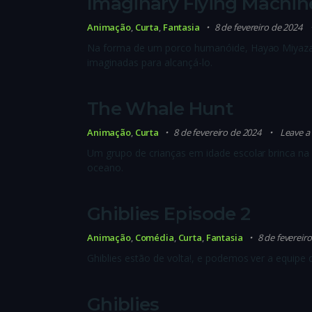
Imaginary Flying Machin
Animação
,
Curta
,
Fantasia
8 de fevereiro de 2024
Na forma de um porco humanóide, Hayao Miyazaki
imaginadas para alcançá-lo.
The Whale Hunt
Animação
,
Curta
8 de fevereiro de 2024
Leave 
Um grupo de crianças em idade escolar brinca na
oceano.
Ghiblies Episode 2
Animação
,
Comédia
,
Curta
,
Fantasia
8 de fevereir
Ghiblies estão de volta!, e podemos ver a equipe
Ghiblies