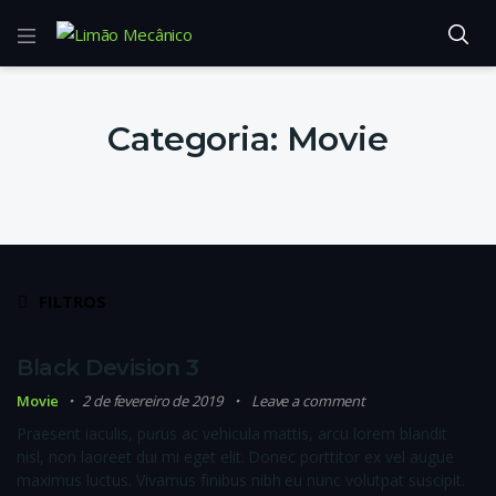
Categoria:
Movie
FILTROS
Black Devision 3
Movie
2 de fevereiro de 2019
Leave a comment
Praesent iaculis, purus ac vehicula mattis, arcu lorem blandit
nisl, non laoreet dui mi eget elit. Donec porttitor ex vel augue
maximus luctus. Vivamus finibus nibh eu nunc volutpat suscipit.