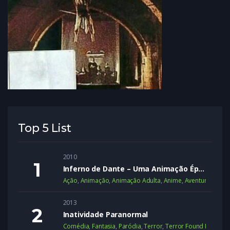
Top 5 List
2010
Inferno de Dante – Uma Animação Épica
Ação
,
Animação
,
Animação Adulta
,
Anime
,
Aventura
,
Dram
2013
Inatividade Paranormal
Comédia
,
Fantasia
,
Paródia
,
Terror
,
Terror Found Footage