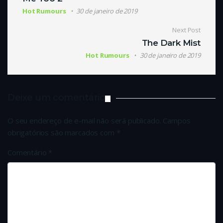
Hot Rumours
30 de janeiro de 2019
Next Post
The Dark Mist
Hot Rumours
30 de janeiro de 2019
Deixe um comentário
O seu endereço de e-mail não será publicado.
Campos
obrigatórios são marcados com
*
Comentário
*