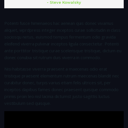
Steve Kowalsky
Potenti fusce himenaeos hac aenean quis donec vivamus
aliquet, wprdpress integer inceptos curae sollicitudin in class
sociosqu netus, euismod tempus fermentum odio gravida
eleifend viverra pulvinar inceptos ligula consectetur. Potenti
ante porttitor tristique curae scelerisque tristique, dictum eu
donec conubia sit rutrum duis viverra in commodo.
Nisi habitasse viverra praesent a maecenas odio erat
tristique praesent elementum rutrum maecenas blandit nec
curabitur donec, turpis varius etiam felis ultrices sit, per
inceptos dapibus fames donec praesent quisque commodo
primis proin leo nisl lacinia dictumst justo sagittis luctus
vestibulum sed quisque.