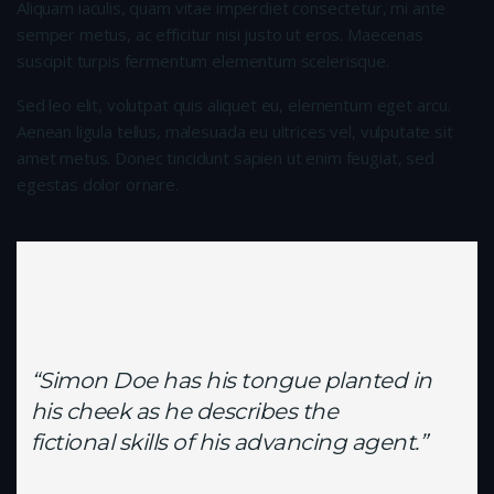
Aliquam iaculis, quam vitae imperdiet consectetur, mi ante
semper metus, ac efficitur nisi justo ut eros. Maecenas
suscipit turpis fermentum elementum scelerisque.
Sed leo elit, volutpat quis aliquet eu, elementum eget arcu.
Aenean ligula tellus, malesuada eu ultrices vel, vulputate sit
amet metus. Donec tincidunt sapien ut enim feugiat, sed
egestas dolor ornare.
“Simon Doe has his tongue planted in
his cheek as he describes the
fictional skills of his advancing agent.”