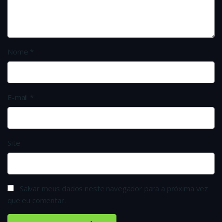
Nome
*
E-mail
*
Site
Salvar meus dados neste navegador para a próxima vez
que eu comentar.