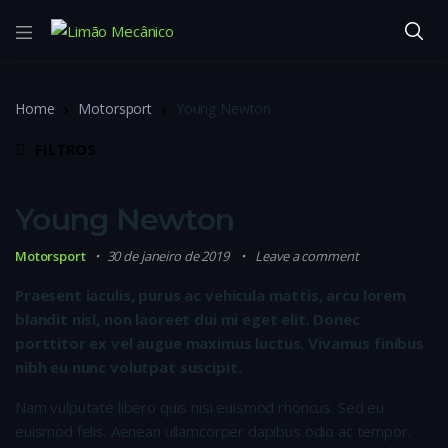
Home
Motorsport
Young Newton
FILTROS
Young Newton
Motorsport
30 de janeiro de 2019
Leave a comment
Praesent iaculis, purus ac vehicula mattis, arcu lorem
blandit nisl, non laoreet dui mi eget elit. Donec
porttitor ex vel augue maximus luctus. Vivamus finibus
nibh eu nunc volutpat suscipit.
Nam vulputate libero quis nisi euismod rhoncus. Sed eu
euismod felis. Aenean ullamcorper dapibus odio ac tempor.