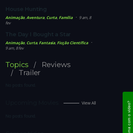
House Hunting
Animação
,
Aventura
,
Curta
,
Família
9 am, 8
fev
The Day I Bought a Star
Animação
,
Curta
,
Fantasia
,
Ficção Científica
9 am, 8 fev
Topics
Reviews
Trailer
No posts found.
Upcoming Movies
View All
Problema com o vídeo?
No posts found.