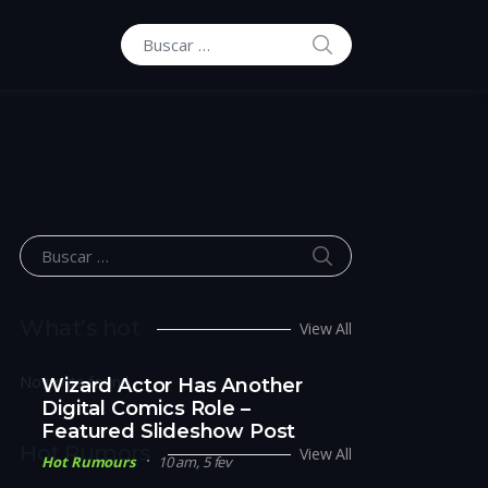
BUSCAR
Buscar por:
BUSCAR
Buscar por:
What’s hot
View All
No posts found.
Wizard Actor Has Another
Digital Comics Role –
Featured Slideshow Post
Hot Rumors
View All
Hot Rumours
10 am, 5 fev