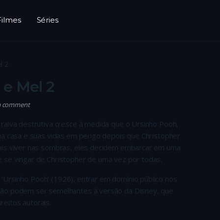
Filmes
Séries
l 2
 e Mel 2
a comment
raiva destrutiva cresce à medida que o Ursinho Pooh,
ua casa e suas vidas em perigo depois que Christopher
mais viver nas sombras, eles decidem embarcar em uma
 se vingar de Christopher de uma vez por todas.
e, ‘Ursinho Pooh’ (1926), entrar em domínio público nos
não podem ser semelhantes à versão da Disney, que
eitos autorais.