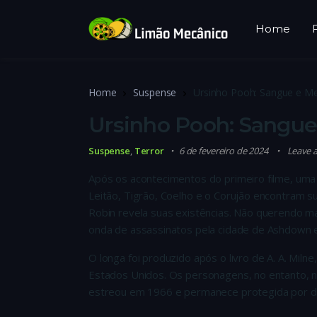
Home
Home
Suspense
Ursinho Pooh: Sangue e Me
Ursinho Pooh: Sangue
Suspense
,
Terror
6 de fevereiro de 2024
Leave 
Após os acontecimentos do primeiro filme, uma 
Leitão, Tigrão, Coelho e o Corujão encontram s
Robin revela suas existências. Não querendo 
onda de assassinatos pela cidade de Ashdown e
O longa foi produzido após o livro de A. A. Miln
Estados Unidos. Os personagens, no entanto, 
estreou em 1966 e permanece protegida por dir