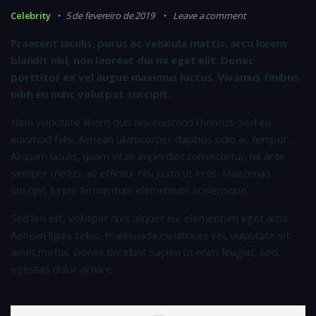
Celebrity
5 de fevereiro de 2019
Leave a comment
Praesent iaculis, purus ac vehicula mattis, arcu lorem
blandit nisl, non laoreet dui mi eget elit. Donec
porttitor ex vel augue maximus luctus. Vivamus finibus
nibh eu nunc volutpat suscipit.
Nam vulputate libero quis nisi euismod rhoncus. Sed eu
euismod felis. Aenean ullamcorper dapibus odio ac tempor.
Aliquam iaculis, quam vitae imperdiet consectetur, mi ante
semper metus, ac efficitur nisi justo ut eros. Maecenas
suscipit turpis fermentum elementum scelerisque.
Sed leo elit, volutpat quis aliquet eu, elementum eget arcu.
Aenean ligula tellus, malesuada eu ultrices vel, vulputate sit
amet metus. Donec tincidunt sapien ut enim feugiat, sed
egestas dolor ornare.