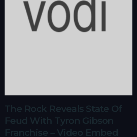
The Rock Reveals State Of
Feud With Tyron Gibson
Franchise – Video Embed