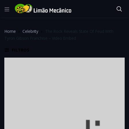
Home
Celebrity
The Rock Reveals State Of Feud With
Tyron Gibson Franchise – Video Embed
FILTROS