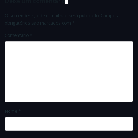
Deixe um comentário
O seu endereço de e-mail não será publicado.
Campos
obrigatórios são marcados com
*
Comentário
*
Nome
*