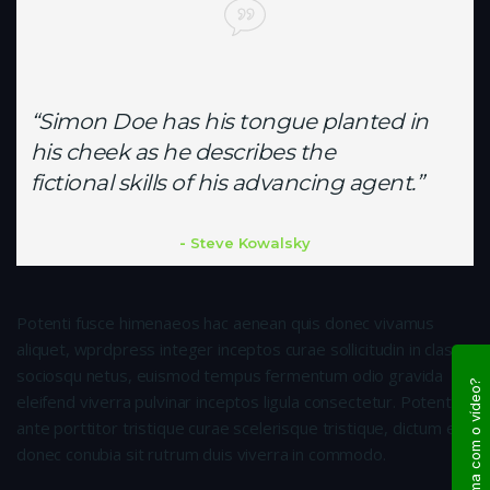
“Simon Doe has his tongue planted in
his cheek as he describes the
fictional skills of his advancing agent.”
Steve Kowalsky
Potenti fusce himenaeos hac aenean quis donec vivamus
aliquet, wprdpress integer inceptos curae sollicitudin in class
sociosqu netus, euismod tempus fermentum odio gravida
Problema com o vídeo?
eleifend viverra pulvinar inceptos ligula consectetur. Potenti
ante porttitor tristique curae scelerisque tristique, dictum eu
donec conubia sit rutrum duis viverra in commodo.