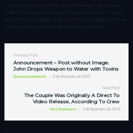
sociosqu netus, euismod tempus fermentum odio gravida
eleifend viverra pulvinar inceptos ligula consectetur. Potenti
ante porttitor tristique curae scelerisque tristique, dictum eu
donec conubia sit rutrum duis viverra in commodo.
Navegação de Post
Previous Post
Announcement – Post without Image.
John Drops Weapon to Water with Toxins
Announcements
5 de fevereiro de 2019
Next Post
The Couple Was Originally A Direct To
Video Release, According To Crew
Hot Rumours
5 de fevereiro de 2019