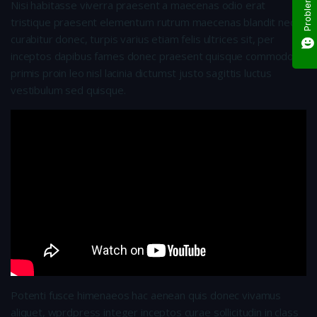
Nisi habitasse viverra praesent a maecenas odio erat
tristique praesent elementum rutrum maecenas blandit nec
curabitur donec, turpis varius etiam felis ultrices sit, per
inceptos dapibus fames donec praesent quisque commodo
primis proin leo nisl lacinia dictumst justo sagittis luctus
vestibulum sed quisque.
Potenti fusce himenaeos hac aenean quis donec vivamus
aliquet, wprdpress integer inceptos curae sollicitudin in class