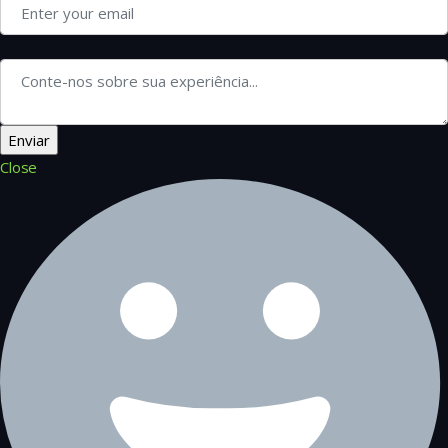
Close