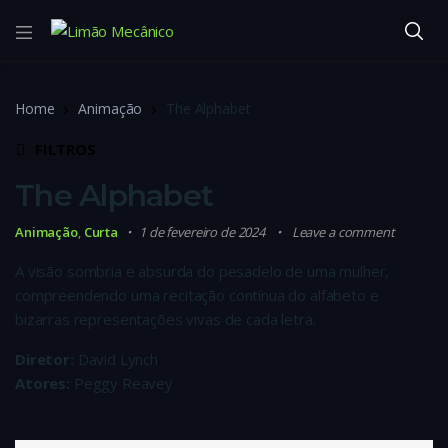
Home
Animação
The Alphabet
FILTROS
The Alphabet
Animação
,
Curta
1 de fevereiro de 2024
Leave a comment
A visão sombria e absurda do pesadelo de uma mulher,
compreendendo uma recitação contínua do alfabeto e
bizarras representações vivas de cada letra.
Diretor:
David Lynch
Atores:
Peggy Reavey