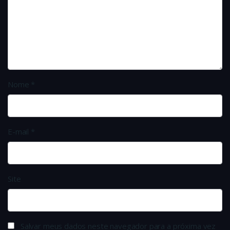
Nome
*
E-mail
*
Site
Salvar meus dados neste navegador para a próxima vez