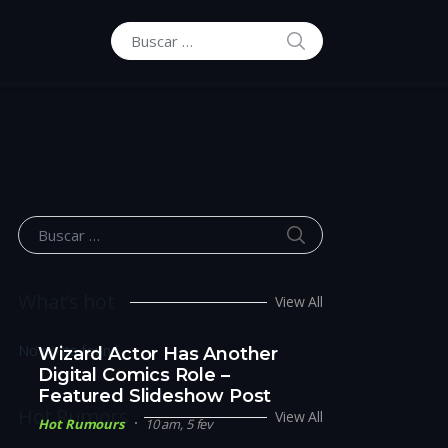
BUSCAR
Buscar por:
BUSCAR
Buscar por:
What’s hot
View All
No posts found.
Wizard Actor Has Another
Digital Comics Role –
Featured Slideshow Post
Hot Rumors
View All
Hot Rumours
10 am, 5 fev