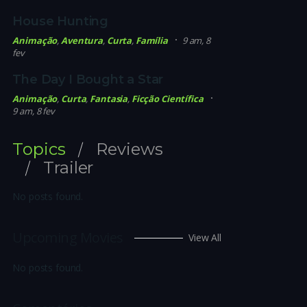
House Hunting
Animação
,
Aventura
,
Curta
,
Família
9 am, 8
fev
The Day I Bought a Star
Animação
,
Curta
,
Fantasia
,
Ficção Científica
9 am, 8 fev
Topics
Reviews
Trailer
No posts found.
Upcoming Movies
View All
No posts found.