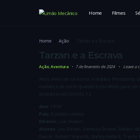
Home
Filmes
Sé
Home
Ação
Tarzan e a Escrava
Tarzan e a Escrava
Ação
,
Aventura
7 de fevereiro de 2024
Leave a
Anos antes de se tornar o tirânico Presidente
mudança de sorte quando é escolhido para ser 
empobrecido Distrito 12.
Ano:
1950
País:
Estados Unidos
Diretor:
Lee Sholem
Atores:
Lex Barker, Vanessa Brown, Robert Alda
Darcel, Robert Warwick, Shirley Ballard, Trev