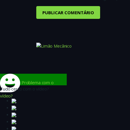
Problema com o
Tudo certo com o vídeo?
vídeo?