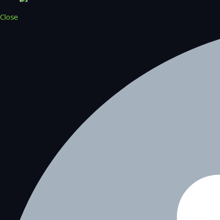
Close