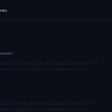
ries
 comment
 de Panem, Coriolanus Snow, aos 18 anos, vê uma chance de
mentor de Lucy Gray Baird, uma garota tributo do
, Hurd Hatfield, Arthur Shields, Anthony Caruso, Denise
or Bardette, George Barrows, Ray Beltram, Rosemary