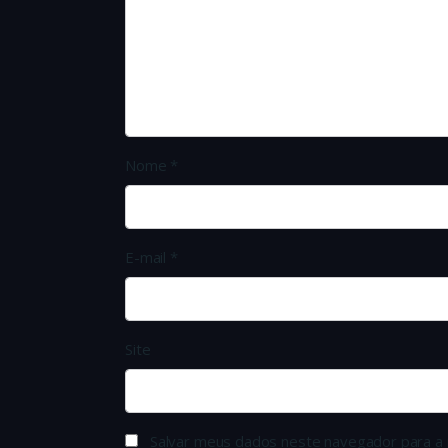
Nome
*
E-mail
*
Site
Salvar meus dados neste navegador para a 