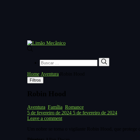
Buscar
Buscar
por:
Home
Aventura
Robin Hood
Filtros
Robin Hood
Aventura
,
Família
,
Romance
5 de fevereiro de 2024
5 de fevereiro de 2024
Leave a comment
Um nobre se torna o vigilante Robin Hood, que protege o
Diretor:
Allan Dwan