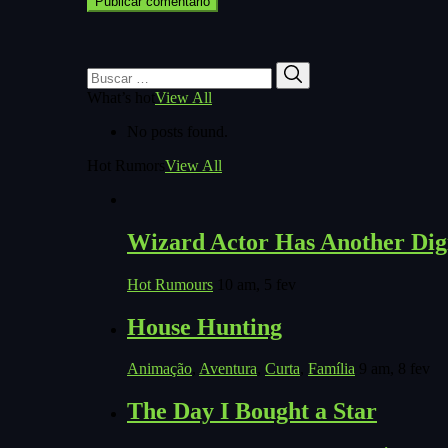
Buscar
Buscar
por:
What’s hot
View All
No posts found.
Hot Rumors
View All
Wizard Actor Has Another Digi
Hot Rumours
10 am, 5 fev
House Hunting
Animação
,
Aventura
,
Curta
,
Família
9 am, 8 fev
The Day I Bought a Star