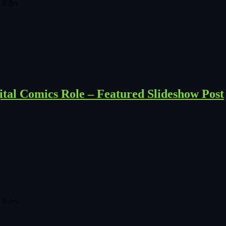
 8 fev
tal Comics Role – Featured Slideshow Post
 8 fev