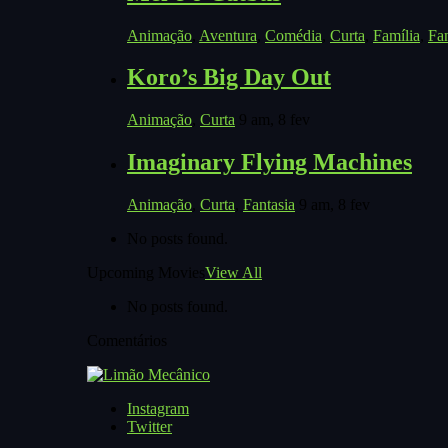
Animação
,
Aventura
,
Comédia
,
Curta
,
Família
,
Fan
Koro’s Big Day Out
Animação
,
Curta
9 am, 8 fev
Imaginary Flying Machines
Animação
,
Curta
,
Fantasia
9 am, 8 fev
No posts found.
Upcoming Movies
View All
No posts found.
Comentários
Instagram
Twitter