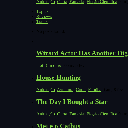
Animação
,
Curta
,
Fantasia
,
Ficção Científica
9 am,
Topics
Reviews
Trailer
No posts found.
Wizard Actor Has Another Digi
Hot Rumours
10 am, 5 fev
House Hunting
Animação
,
Aventura
,
Curta
,
Família
9 am, 8 fev
The Day I Bought a Star
Animação
,
Curta
,
Fantasia
,
Ficção Científica
9 am,
Mei e o Catbus