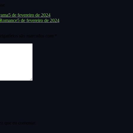
sse
rama
5 de fevereiro de 2024
 Romance
5 de fevereiro de 2024
igatórios são marcados com
*
ez que eu comentar.