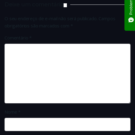
Deixe um comentário
O seu endereço de e-mail não será publicado.
Campos
obrigatórios são marcados com
*
Comentário
*
Nome
*