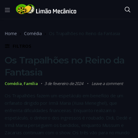
Home
Comédia
Os Trapalhões no Reino da Fantasia
FILTROS
Os Trapalhões no Reino da
Fantasia
Comédia
,
Família
3 de fevereiro de 2024
Leave a comment
Os Trapalhões fazem um espetáculo em benefício de um
orfanato dirigido por Irmã Maria (Xuxa Meneghel), que
enfrenta dificuldades financeiras. Enquanto realizam o
espetáculo, o dinheiro dos ingressos é roubado. Didi, Dedé e
Irmã Maria perseguem os bandidos, enquanto Mussum e
Zacarias continuam com o show. Os três vão para no mundo