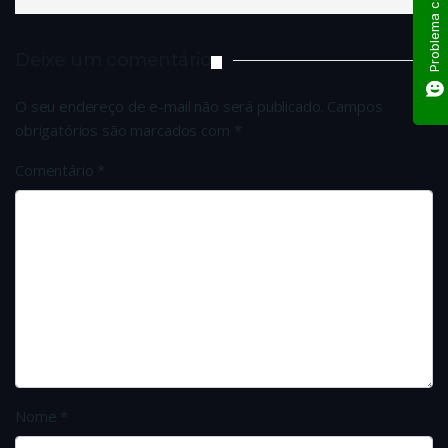
Deixe um comentário
O seu endereço de e-mail não será publicado.
Campos
obrigatórios são marcados com
*
Comentário
*
Nome
*