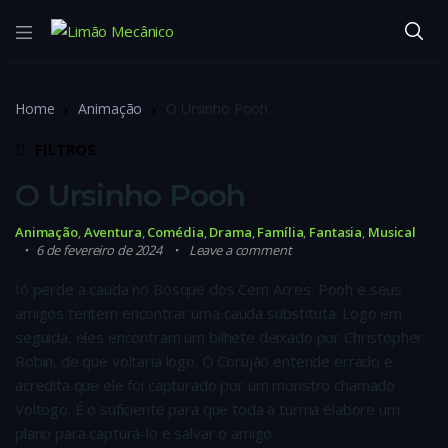
Home
Animação
O Ursinho Pooh
FILTROS
O Ursinho Pooh
Animação
,
Aventura
,
Comédia
,
Drama
,
Família
,
Fantasia
,
Musical
6 de fevereiro de 2024
Leave a comment
Ió perde a cauda no Bosque dos Cem Acres. Pooh e seus
amigos tentem encontrar uma cauda substituta. Logo em
seguida, eles encontram um bilhete deixado por Christopher
Robin, de que voltaria logo. O Corujão entende errado e
acredita que ele foi capturado por um monstro chamado
Voltogo. É o suficiente para que toda a turma elabore um
plano para capturá-lo e salvar o amigo