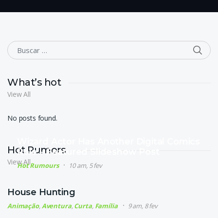
BUS
Buscar por:
What’s hot
View All
No posts found.
Wizard Actor Has Another Digital Comics
Hot Rumors
Role – Featured Slideshow Post
View All
Hot Rumours
10 am, 5 fev
House Hunting
Animação
,
Aventura
,
Curta
,
Família
9 am, 8 fev