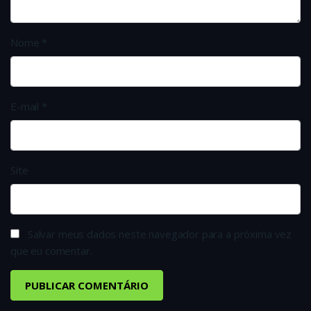
Nome
*
E-mail
*
Site
Salvar meus dados neste navegador para a próxima vez
que eu comentar.