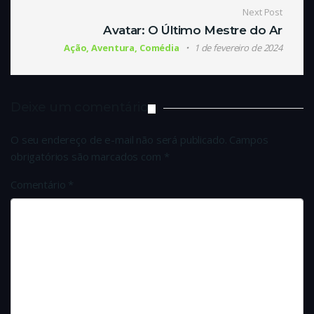
Next Post
Avatar: O Último Mestre do Ar
Ação, Aventura, Comédia
1 de fevereiro de 2024
Deixe um comentário
O seu endereço de e-mail não será publicado.
Campos
obrigatórios são marcados com
*
Comentário
*