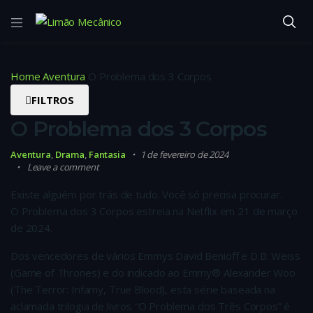
Home
Aventura
O Problema dos 3 Corpos
FILTROS
O Problema dos 3 Corpos
Aventura
,
Drama
,
Fantasia
1 de fevereiro de 2024
Leave a comment
Existe alguém por trás de tudo. Você só precisa procurar.
O Problema dos 3 Corpos estreia na Netflix em 21 de março
de 2024.
Dos vencedores de vários Emmys David Benioff e D.B. Weiss
(Game of Thrones) e do indicado ao Emmy® Alexander Woo
(The Terror: Infamy, True Blood), esta série baseada na
aclamada trilogia de livros “O Problema dos Três Corpos” é