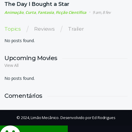
The Day I Bought a Star
Animação
,
Curta
,
Fantasia
,
Ficção Científica
9 am, 8 fev
Topics
Reviews
Trailer
No posts found.
Upcoming Movies
View All
No posts found.
Comentários
© 2024, Limão Mecânico. Desenvolvido por Ed Rodrigues