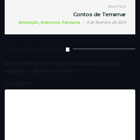
Next Post
Contos de Terramar
Animação, Aventura, Fantasia
8 de fevereiro de 2024
Deixe um comentário
O seu endereço de e-mail não será publicado.
Campos
obrigatórios são marcados com
*
Comentário
*