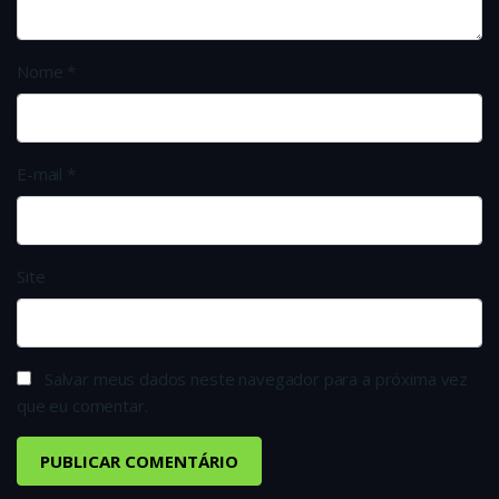
Nome
*
E-mail
*
Site
Salvar meus dados neste navegador para a próxima vez
que eu comentar.