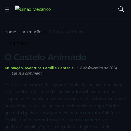
Home
Animação
O Castelo Animado
FILTROS
O Castelo Animado
Animação
,
Aventura
,
Família
,
Fantasia
8 de fevereiro de 2024
Leave a comment
Graças a uma maldição, a jovem Sophie transforma-se numa
velha senhora. Incapaz de continuar trabalhando na loja de
chapéus de sua mãe, ela passa a morar no castelo do notável
bruxo Howl e faz amizade com o demônio de fogo Calcifer,
que está ligado a Howl por meio de um contrato. Calcifer e
Sophie, então, prometem ajudar-se mutuamente – ele
quebrará a maldição, e ela o ajudará a fugir do castelo.