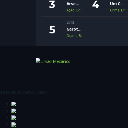
Arsenal
Um Crime Passional
Ação
,
Crime
,
Suspense
Crime
,
Dra
2013
Garotas Inocentes
Drama
,
Romance
,
Romance Adolescen
Tudo certo com o vídeo?