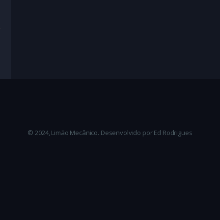
ma
,
Mistério
,
Romance
,
Suspense
,
Suspense Conspiracionista
te
© 2024, Limão Mecânico. Desenvolvido por Ed Rodrigues