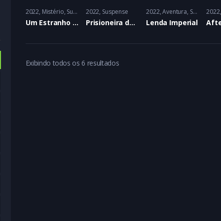
2022
Mistério
,
Suspense
2022
Suspense
2022
Aventura
,
Suspense
2022
Um Estranho em Nossa Cama
Prisioneira do Amor
Lenda Imperial
Exibindo todos os 6 resultados