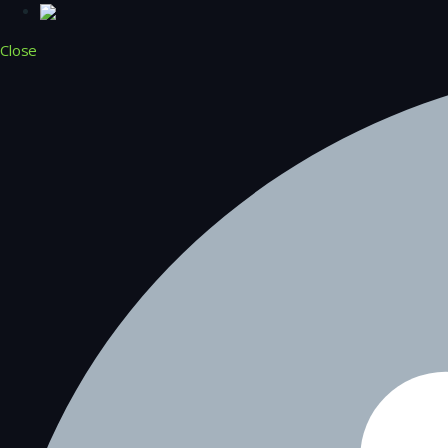
Close