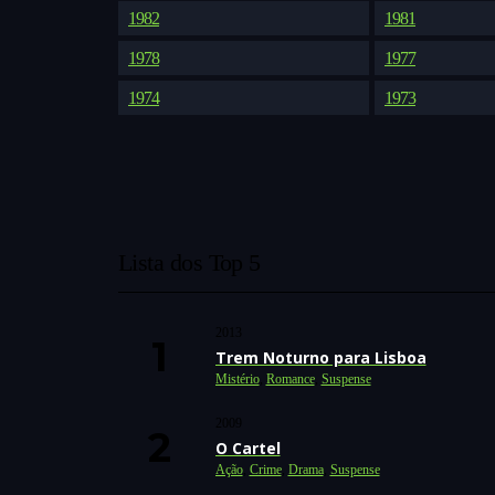
1982
1981
1978
1977
1974
1973
Lista dos Top 5
2013
Trem Noturno para Lisboa
Mistério
,
Romance
,
Suspense
2009
O Cartel
Ação
,
Crime
,
Drama
,
Suspense