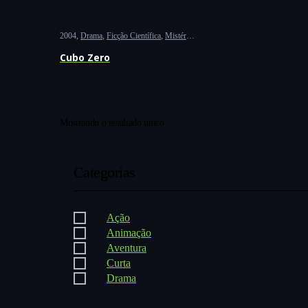
2004
Drama
,
Ficção Científica
,
Mistério
,
Suspense
Cubo Zero
Mostrando o resultado único
Categorias
Ação
Animação
Aventura
Curta
Drama