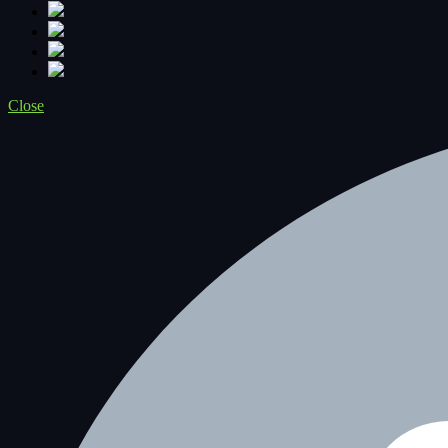
Close