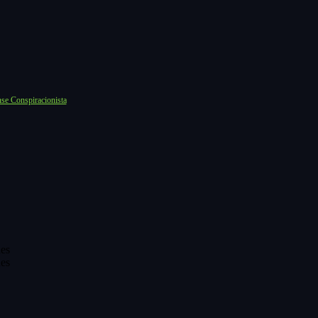
se Conspiracionista
es
es