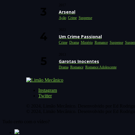
2017
Arsenal
Ação
,
Crime
,
Suspense
2022
Um Crime Passional
Crime
,
Drama
,
Mistério
,
Romance
,
Suspense
,
Suspen
2013
Garotas Inocentes
Drama
,
Romance
,
Romance Adolescente
Instagram
Twitter
© 2024, Limão Mecânico. Desenvolvido por Ed Rodrigu
© 2024, Limão Mecânico. Desenvolvido por Ed Rodrigu
Tudo certo com o vídeo?