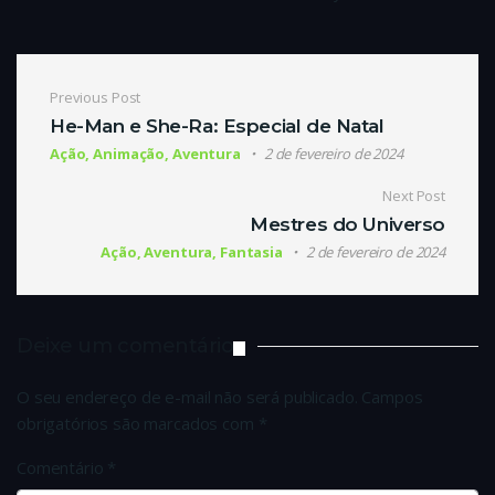
Navegação de Post
Previous Post
He-Man e She-Ra: Especial de Natal
Ação, Animação, Aventura
2 de fevereiro de 2024
Next Post
Mestres do Universo
Ação, Aventura, Fantasia
2 de fevereiro de 2024
Deixe um comentário
O seu endereço de e-mail não será publicado.
Campos
obrigatórios são marcados com
*
Comentário
*