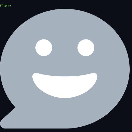
Close