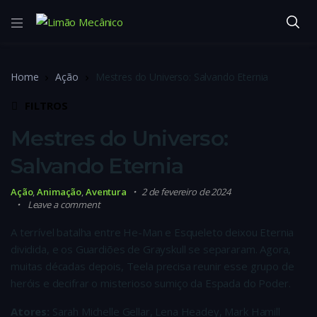
Home
Ação
Mestres do Universo: Salvando Eternia
FILTROS
Mestres do Universo:
Salvando Eternia
Ação
,
Animação
,
Aventura
2 de fevereiro de 2024
Leave a comment
A terrível batalha entre He-Man e Esqueleto deixou Eternia
dividida, e os Guardiões de Grayskull se separaram. Agora,
muitas décadas depois, Teela precisa reunir esse grupo de
heróis e decifrar o misterioso sumiço da Espada do Poder.
Atores:
Sarah Michelle Gellar, Lena Headey, Mark Hamill