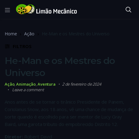
Home
Ação
He-Man e os Mestres do Universo
FILTROS
He-Man e os Mestres do
Universo
Ação
,
Animação
,
Aventura
2 de fevereiro de 2024
Leave a comment
Anos antes de se tornar o tirânico Presidente de Panem,
Coriolanus Snow, aos 18 anos, vê uma chance de mudança de
sorte quando é escolhido para ser mentor de Lucy Gray
Baird, uma garota tributo do empobrecido Distrito 12.
Diretor:
Robert David