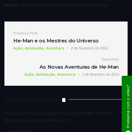
Atores:
Antony Del Rio, David Kaye, Yuri Lowenthal
Navegação de Post
Previous Post
He-Man e os Mestres do Universo
Ação, Animação, Aventura
2 de fevereiro de 2024
Next Post
As Novas Aventuras de He-Man
Ação, Animação, Aventura
2 de fevereiro de 2024
Problema com o vídeo?
Deixe um comentário
O seu endereço de e-mail não será publicado.
Campos
obrigatórios são marcados com
*
Comentário
*