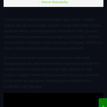
Steve Kowalsky
Potenti fusce himenaeos hac aenean quis donec vivamus
aliquet, wprdpress integer inceptos curae sollicitudin in class
sociosqu netus, euismod tempus fermentum odio gravida
eleifend viverra pulvinar inceptos ligula consectetur. Potenti
ante porttitor tristique curae scelerisque tristique, dictum eu
donec conubia sit rutrum duis viverra in commodo.
Nisi habitasse viverra praesent a maecenas odio erat
tristique praesent elementum rutrum maecenas blandit nec
curabitur donec, turpis varius etiam felis ultrices sit, per
inceptos dapibus fames donec praesent quisque commodo
primis proin leo nisl lacinia dictumst justo sagittis luctus
vestibulum sed quisque.