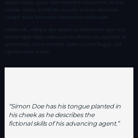
Aliquam iaculis, quam vitae imperdiet consectetur, mi ante
semper metus, ac efficitur nisi justo ut eros. Maecenas
suscipit turpis fermentum elementum scelerisque.
Sed leo elit, volutpat quis aliquet eu, elementum eget arcu.
Aenean ligula tellus, malesuada eu ultrices vel, vulputate sit
amet metus. Donec tincidunt sapien ut enim feugiat, sed
egestas dolor ornare.
“Simon Doe has his tongue planted in
his cheek as he describes the
fictional skills of his advancing agent.”