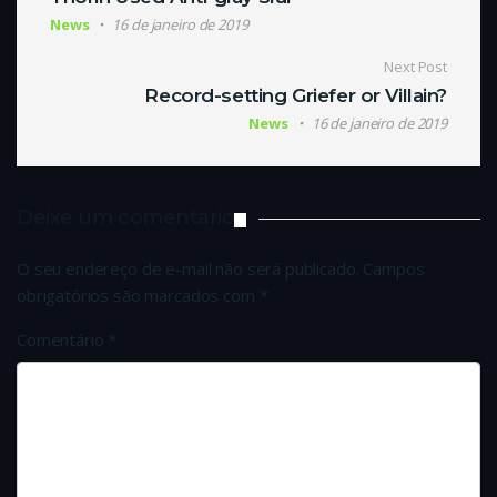
News
16 de janeiro de 2019
Next Post
Record-setting Griefer or Villain?
News
16 de janeiro de 2019
Deixe um comentário
O seu endereço de e-mail não será publicado.
Campos
obrigatórios são marcados com
*
Comentário
*