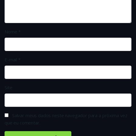
Nome
*
E-mail
*
Site
Salvar meus dados neste navegador para a próxima vez
que eu comentar.