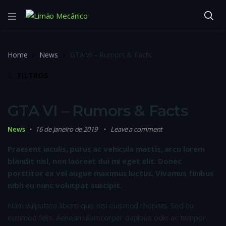
Home
News
GTA VI – Rumors & Facts
FILTROS
GTA VI – Rumors & Facts
News
16 de janeiro de 2019
Leave a comment
Praesent iaculis, purus ac vehicula mattis, arcu lorem
blandit nisl, non laoreet dui mi eget elit. Donec
porttitor ex vel augue maximus luctus. Vivamus finibus
nibh eu nunc volutpat suscipit.
Nam vulputate libero quis nisi euismod rhoncus. Sed eu
euismod felis. Aenean ullamcorper dapibus odio ac tempor.