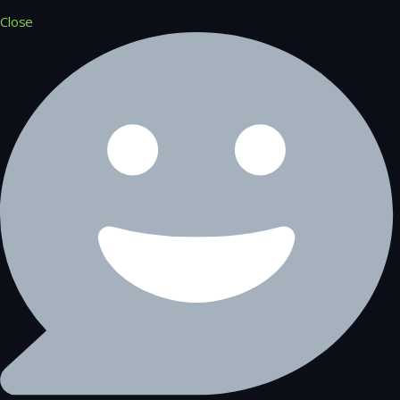
Close