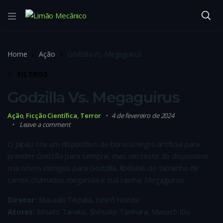
Home
Ação
Godzilla Vs. Megaguirus
FILTROS
Godzilla Vs. Megaguirus
Ação
,
Ficção Científica
,
Terror
4 de fevereiro de 2024
Leave a comment
O Japão cria um dispositivo de buraco negro artificial para
prender Godzilla para sempre, mas um teste do dispositivo
cria novos inimigos para Godzilla, libélulas do tamanho de
carros chamadas meganula e sua rainha, Megaguirus.
Diretor:
Masaaki Tezuka, Ishirô Honda
Atores:
Misato Tanaka, Shôsuke Tanihara, Masatô Ibu