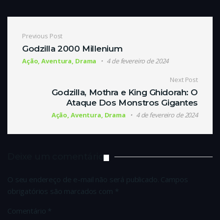
Navegação de Post
Previous Post
Godzilla 2000 Millenium
Ação, Aventura, Drama
4 de fevereiro de 2024
Next Post
Godzilla, Mothra e King Ghidorah: O
Ataque Dos Monstros Gigantes
Ação, Aventura, Drama
4 de fevereiro de 2024
Deixe um comentário
O seu endereço de e-mail não será publicado.
Campos
obrigatórios são marcados com
*
Comentário
*