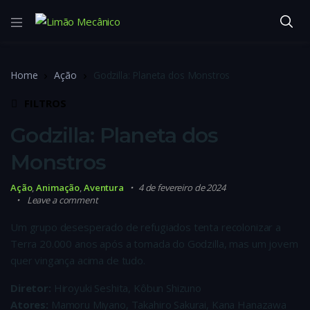
Home
Ação
Godzilla: Planeta dos Monstros
FILTROS
Godzilla: Planeta dos
Monstros
Ação
,
Animação
,
Aventura
4 de fevereiro de 2024
Leave a comment
Um grupo desesperado de refugiados tenta recolonizar a
Terra 20.000 anos após a tomada do Godzilla, mas um jovem
quer vingança acima de tudo.
Diretor:
Hiroyuki Seshita, Kôbun Shizuno
Atores:
Mamoru Miyano, Takahiro Sakurai, Kana Hanazawa