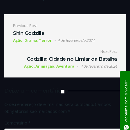
Navegação de Post
Previous Post
Shin Godzilla
Ação, Drama, Terror
4 de fevereiro de 2024
Next Post
Godzilla: Cidade no Limiar da Batalha
Ação, Animação, Aventura
4 de fevereiro de 2024
Problema com o vídeo?
Deixe um comentário
O seu endereço de e-mail não será publicado.
Campos
obrigatórios são marcados com
*
Comentário
*