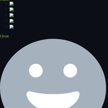
Close