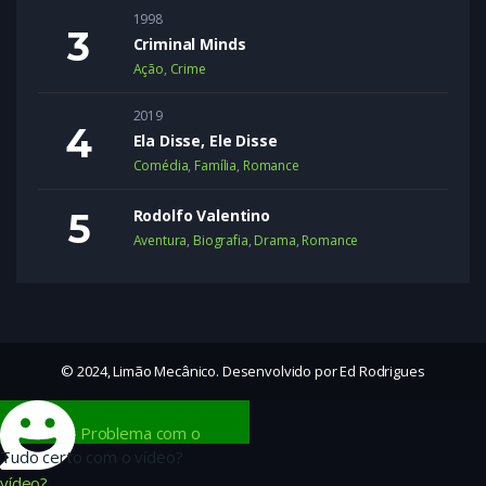
1998
Criminal Minds
Ação
,
Crime
2019
Ela Disse, Ele Disse
Comédia
,
Família
,
Romance
Rodolfo Valentino
Aventura
,
Biografia
,
Drama
,
Romance
© 2024, Limão Mecânico. Desenvolvido por Ed Rodrigues
Problema com o
Tudo certo com o vídeo?
vídeo?