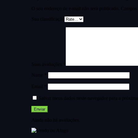
O seu endereço de e-mail não será publicado.
Campos 
Sua classificação
Suas avaliações
*
Name
*
Email
*
Salvar meus dados neste navegador para a próxima
Ainda não há avaliações.