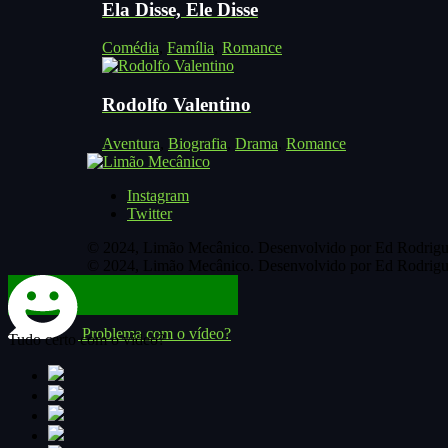
Ela Disse, Ele Disse
Comédia
,
Família
,
Romance
Rodolfo Valentino
Aventura
,
Biografia
,
Drama
,
Romance
Instagram
Twitter
© 2024, Limão Mecânico. Desenvolvido por Ed Rodrigu
© 2024, Limão Mecânico. Desenvolvido por Ed Rodrigu
Problema com o vídeo?
Tudo certo com o vídeo?