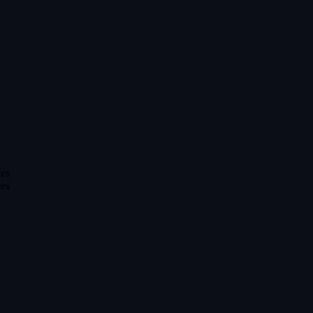
es
es