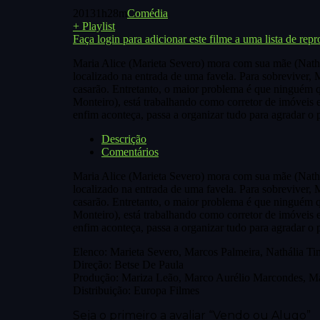
2013
1h28m
Comédia
+ Playlist
Faça login para adicionar este filme a uma lista de rep
Maria Alice (Marieta Severo) mora com sua mãe (Nathál
localizado na entrada de uma favela. Para sobreviver, 
casarão. Entretanto, o maior problema é que ninguém q
Monteiro), está trabalhando como corretor de imóveis 
enfim aconteça, passa a organizar tudo para agradar o p
Descrição
Comentários
Maria Alice (Marieta Severo) mora com sua mãe (Nathál
localizado na entrada de uma favela. Para sobreviver, 
casarão. Entretanto, o maior problema é que ninguém q
Monteiro), está trabalhando como corretor de imóveis 
enfim aconteça, passa a organizar tudo para agradar o p
Elenco: Marieta Severo, Marcos Palmeira, Nathália Tim
Direção: Betse De Paula
Produção: Mariza Leão, Marco Aurélio Marcondes, Ma
Distribuição: Europa Filmes
Seja o primeiro a avaliar “Vendo ou Alugo”