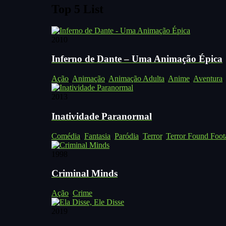
Top 5 List
2010
Inferno de Dante – Uma Animação Épica
Ação
,
Animação
,
Animação Adulta
,
Anime
,
Aventura
2013
Inatividade Paranormal
Comédia
,
Fantasia
,
Paródia
,
Terror
,
Terror Found Foot
1998
Criminal Minds
Ação
,
Crime
2019