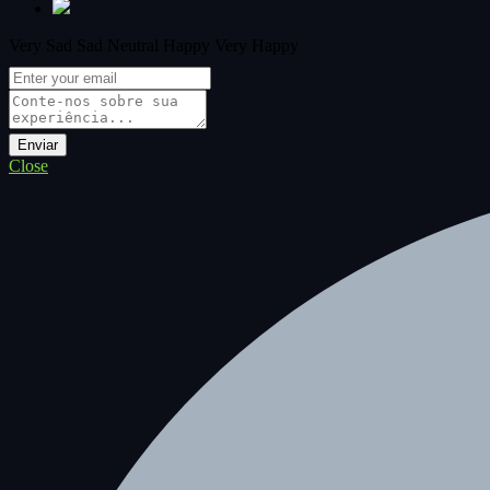
Very Sad
Sad
Neutral
Happy
Very Happy
Close