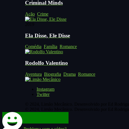
Criminal Minds
Ação
,
Crime
2019
Ela Disse, Ele Disse
Comédia
,
Família
,
Romance
Rodolfo Valentino
Aventura
,
Biografia
,
Drama
,
Romance
Instagram
Twitter
© 2024, Limão Mecânico. Desenvolvido por Ed Rodrigu
© 2024, Limão Mecânico. Desenvolvido por Ed Rodrigu
Problema com o vídeo?