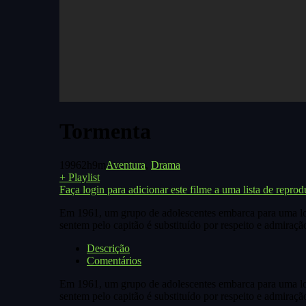
Tormenta
1996
2h9m
Aventura
,
Drama
+ Playlist
Faça login para adicionar este filme a uma lista de reprod
Em 1961, um grupo de adolescentes embarca para uma lo
sentem pelo capitão é substituído por respeito e admiraçã
Descrição
Comentários
Em 1961, um grupo de adolescentes embarca para uma lo
sentem pelo capitão é substituído por respeito e admiraçã