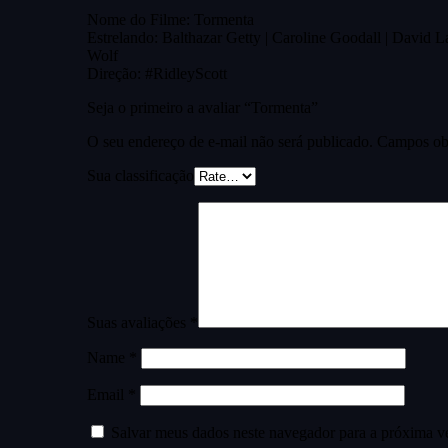
Nome do Filme: Tormenta
Estrelando: Balthazar Getty | Caroline Goodall | David La
Wolf
Direção: #RidleyScott
Seja o primeiro a avaliar “Tormenta”
O seu endereço de e-mail não será publicado.
Campos obr
Sua classificação
Suas avaliações
*
Name
*
Email
*
Salvar meus dados neste navegador para a próxima v