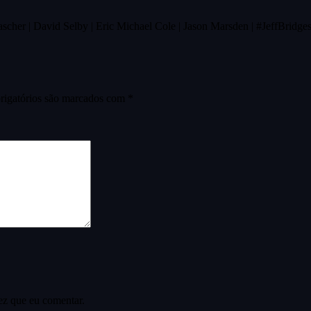
scher | David Selby | Eric Michael Cole | Jason Marsden | #JeffBridges 
igatórios são marcados com
*
ez que eu comentar.