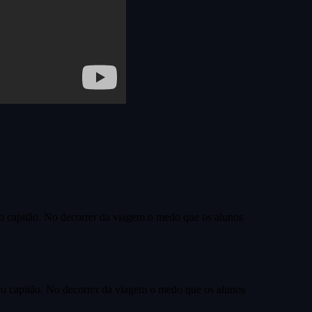
 capitão. No decorrer da viagem o medo que os alunos
o capitão. No decorrer da viagem o medo que os alunos