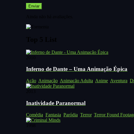
Ainda não há avaliações.
Top 5 List
2010
Inferno de Dante – Uma Animação Épica
Ação
,
Animação
,
Animação Adulta
,
Anime
,
Aventura
,
D
2013
Inatividade Paranormal
Comédia
,
Fantasia
,
Paródia
,
Terror
,
Terror Found Footag
1998