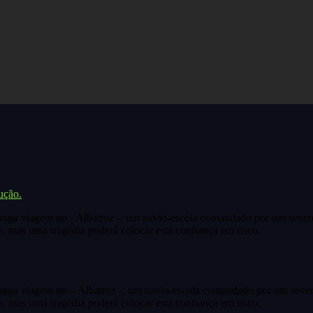
ução.
nga viagem no - Albatroz -, um navio-escola comandado por um severo
o, mas uma tragédia poderá colocar esta confiança em risco.
nga viagem no – Albatroz -, um navio-escola comandado por um sever
o, mas uma tragédia poderá colocar esta confiança em risco.