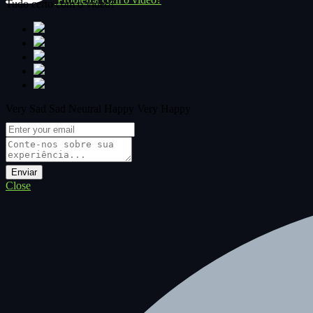
Tudo certo com o vídeo?
Very Sad
Sad
Neutral
Happy
Very Happy
Close