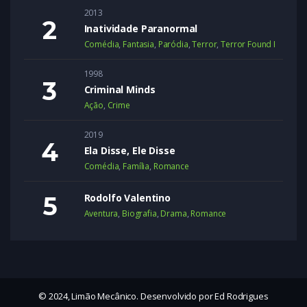
2013
Inatividade Paranormal
Comédia
,
Fantasia
,
Paródia
,
Terror
,
Terror Found Footage
1998
Criminal Minds
Ação
,
Crime
2019
Ela Disse, Ele Disse
Comédia
,
Família
,
Romance
Rodolfo Valentino
Aventura
,
Biografia
,
Drama
,
Romance
© 2024, Limão Mecânico. Desenvolvido por Ed Rodrigues