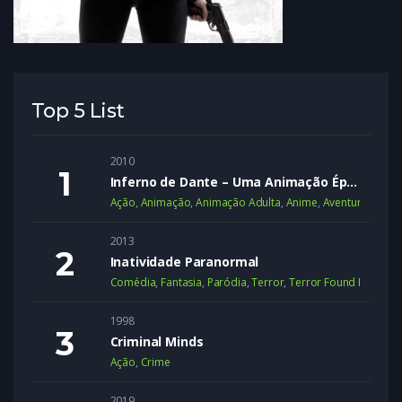
Top 5 List
2010
Inferno de Dante – Uma Animação Épica
Ação
,
Animação
,
Animação Adulta
,
Anime
,
Aventura
,
Dram
2013
Inatividade Paranormal
Comédia
,
Fantasia
,
Paródia
,
Terror
,
Terror Found Footage
1998
Criminal Minds
Ação
,
Crime
2019