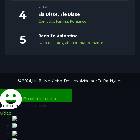
2019
Ela Disse, Ele Disse
Comédia
,
Família
,
Romance
Rodolfo Valentino
Aventura
,
Biografia
,
Drama
,
Romance
© 2024, Limão Mecânico. Desenvolvido por Ed Rodrigues
Problema com o
Tudo certo com o vídeo?
vídeo?