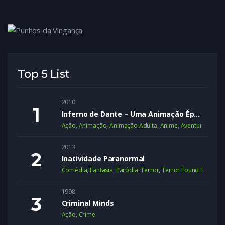
Top 5 List
2010
Inferno de Dante – Uma Animação Épica
Ação
,
Animação
,
Animação Adulta
,
Anime
,
Aventura
,
Dram
2013
Inatividade Paranormal
Comédia
,
Fantasia
,
Paródia
,
Terror
,
Terror Found Footage
1998
Criminal Minds
Ação
,
Crime