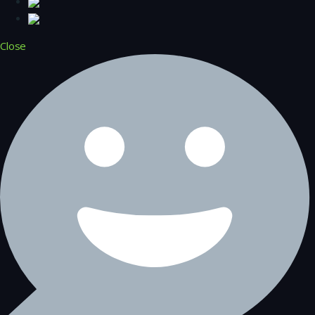
Close