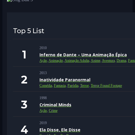
Top 5 List
2010
Inferno de Dante – Uma Animação Épica
Ação
,
Animação
,
Animação Adulta
,
Anime
,
Aventura
,
Drama
,
Fant
2013
Inatividade Paranormal
Comédia
,
Fantasia
,
Paródia
,
Terror
,
Terror Found Footage
1998
Criminal Minds
Ação
,
Crime
2019
Ela Disse, Ele Disse