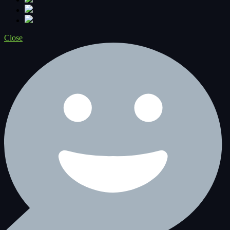
Close