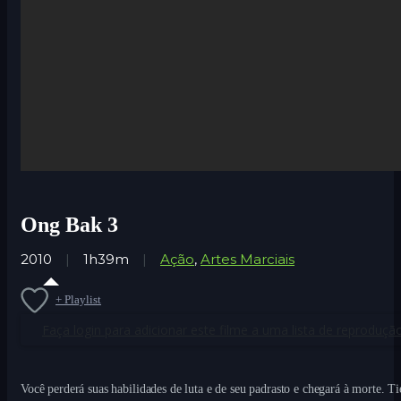
Ong Bak 3
2010
1h39m
Ação
,
Artes Marciais
+ Playlist
Faça login para adicionar este filme a uma lista de reprodução
Você perderá suas habilidades de luta e de seu padrasto e chegará à morte. Ti