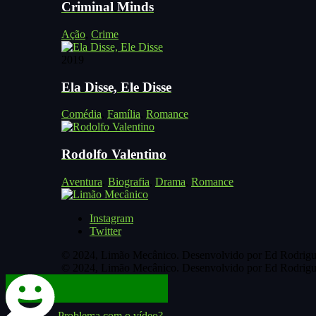
Criminal Minds
Ação
,
Crime
2019
Ela Disse, Ele Disse
Comédia
,
Família
,
Romance
Rodolfo Valentino
Aventura
,
Biografia
,
Drama
,
Romance
Instagram
Twitter
© 2024, Limão Mecânico. Desenvolvido por Ed Rodrigu
© 2024, Limão Mecânico. Desenvolvido por Ed Rodrigu
Problema com o vídeo?