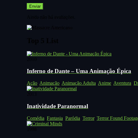
Ainda não há avaliações.
Top 5 List
2010
Inferno de Dante – Uma Animação Épica
Ação
,
Animação
,
Animação Adulta
,
Anime
,
Aventura
,
D
2013
Inatividade Paranormal
Comédia
,
Fantasia
,
Paródia
,
Terror
,
Terror Found Footag
1998