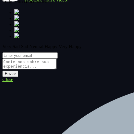
Tudo certo com o vídeo?
Very Sad
Sad
Neutral
Happy
Very Happy
Close