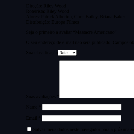
Direção: Riley Wood
Roteirista: Riley Wood
Atores: Patrick Atherton, Chris Bailey, Briana Baker
Distribuição: Europa Filmes
Seja o primeiro a avaliar “Massacre Americano”
O seu endereço de e-mail não será publicado.
Campos obr
Sua classificação
Suas avaliações
*
Name
*
Email
*
Salvar meus dados neste navegador para a próxima v