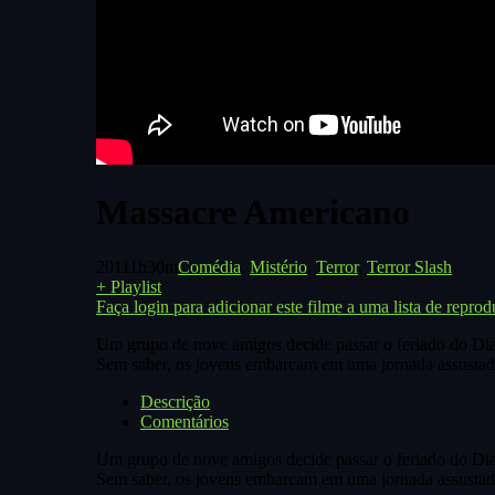
Massacre Americano
2011
1h30m
Comédia
,
Mistério
,
Terror
,
Terror Slash
+ Playlist
Faça login para adicionar este filme a uma lista de reprod
Um grupo de nove amigos decide passar o feriado do Dia d
Sem saber, os jovens embarcam em uma jornada assustad
Descrição
Comentários
Um grupo de nove amigos decide passar o feriado do Dia d
Sem saber, os jovens embarcam em uma jornada assustad