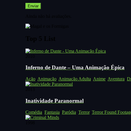
Ainda não há avaliações.
Top 5 List
2010
Inferno de Dante – Uma Animação Épica
Ação
,
Animação
,
Animação Adulta
,
Anime
,
Aventura
,
D
2013
Inatividade Paranormal
Comédia
,
Fantasia
,
Paródia
,
Terror
,
Terror Found Footag
1998