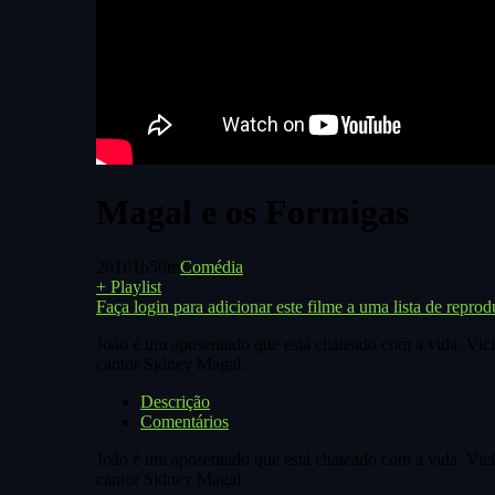
Magal e os Formigas
2016
1h50m
Comédia
+ Playlist
Faça login para adicionar este filme a uma lista de reprod
João é um aposentado que está chateado com a vida. Vicia
cantor Sidney Magal.
Descrição
Comentários
João é um aposentado que está chateado com a vida. Vicia
cantor Sidney Magal.