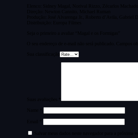
Elenco: Sidney Magal, Norival Rizzo, Zécarlos Machado
Direção: Newton Cannito, Michael Ruman
Produção: José Alvarenga Jr., Roberto d’Avila, Gabriel D
Distribuição: Europa Filmes
Seja o primeiro a avaliar “Magal e os Formigas”
O seu endereço de e-mail não será publicado.
Campos obr
Sua classificação
Suas avaliações
*
Name
*
Email
*
Salvar meus dados neste navegador para a próxima v