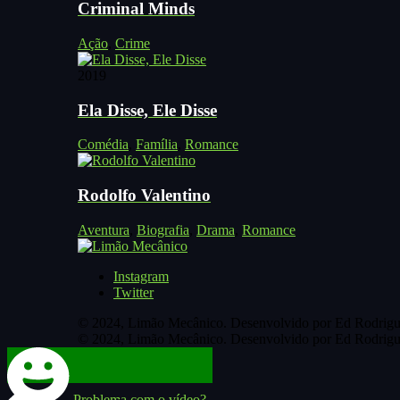
Criminal Minds
Ação
,
Crime
2019
Ela Disse, Ele Disse
Comédia
,
Família
,
Romance
Rodolfo Valentino
Aventura
,
Biografia
,
Drama
,
Romance
Instagram
Twitter
© 2024, Limão Mecânico. Desenvolvido por Ed Rodrigu
© 2024, Limão Mecânico. Desenvolvido por Ed Rodrigu
Problema com o vídeo?