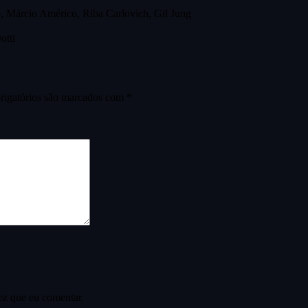
, Márcio Américo, Riba Carlovich, Gil Jung
otti
igatórios são marcados com
*
ez que eu comentar.