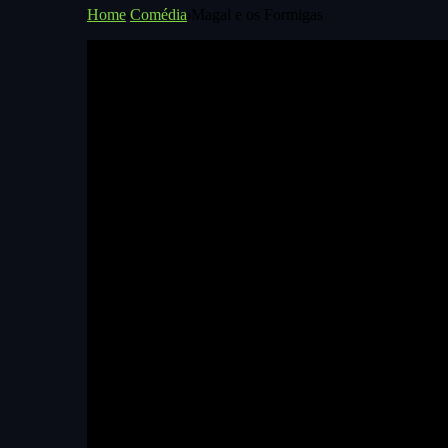
Home
Comédia
Magal e os Formigas