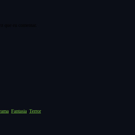
ez que eu comentar.
rama
,
Fantasia
,
Terror