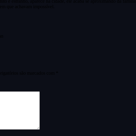
o e estranho, aparece na cidade, ele acaba se aproximando da família
rem que achavam impossível.
an
igatórios são marcados com
*