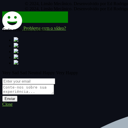
© 2024, Limão Mecânico. Desenvolvido por Ed Rodrigu
© 2024, Limão Mecânico. Desenvolvido por Ed Rodrigu
Problema com o vídeo?
Tudo certo com o vídeo?
Very Sad
Sad
Neutral
Happy
Very Happy
Close