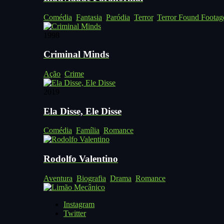
Comédia
,
Fantasia
,
Paródia
,
Terror
,
Terror Found Footag
1998
Criminal Minds
Ação
,
Crime
2019
Ela Disse, Ele Disse
Comédia
,
Família
,
Romance
Rodolfo Valentino
Aventura
,
Biografia
,
Drama
,
Romance
Instagram
Twitter