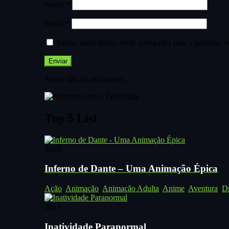
Name
*
Email
*
Salvar meus dados neste navegador para a próxima v
Ainda não há avaliações.
Top 5 List
2010
Inferno de Dante – Uma Animação Épica
Ação
,
Animação
,
Animação Adulta
,
Anime
,
Aventura
,
D
2013
Inatividade Paranormal