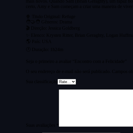
mais novos. Quando Sam (Brian Geraghty), um rapaz bonit
certo, Amy e Sam começam a criar uma maneira de vive
🍿 Titulo Original: Refuge
🧑‍🤝‍🧑 Gêneros: Drama
🎬 Direção: Jessica Goldberg
✨ Elenco: Krysten Ritter, Brian Geraghty, Logan Huffm
🌎 País: USA
🕐 Duração: 1h24m
Seja o primeiro a avaliar “Encontro com a Felicidade”
O seu endereço de e-mail não será publicado.
Campos obr
Sua classificação
Suas avaliações
*