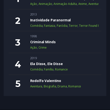
Ação
,
Animação
,
Animação Adulta
,
Anime
,
Aventura
,
Dram
2013
Inatividade Paranormal
Comédia
,
Fantasia
,
Paródia
,
Terror
,
Terror Found Footage
1998
Criminal Minds
Ação
,
Crime
2019
Ela Disse, Ele Disse
Comédia
,
Família
,
Romance
Rodolfo Valentino
Aventura
,
Biografia
,
Drama
,
Romance