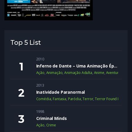
Top 5 List
2010
Inferno de Dante – Uma Animação Épica
Ação
,
Animação
,
Animação Adulta
,
Anime
,
Aventura
,
Dram
2013
Inatividade Paranormal
Comédia
,
Fantasia
,
Paródia
,
Terror
,
Terror Found Footage
1998
Criminal Minds
Ação
,
Crime