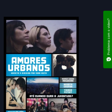
Elenco: Ana Cañas, Lucas Brilhante, Lígia Cortez, Lilian de Lima,
Renata Gaspar, Emannuelle Junqueira
Problema com o vídeo?
Direção: Heitor Dhalia
Roteiro: Vera Egito
Produção: Sofia Aquino, Egisto Betti, Andrezza de Faria
Distribuição: Europa Filmes