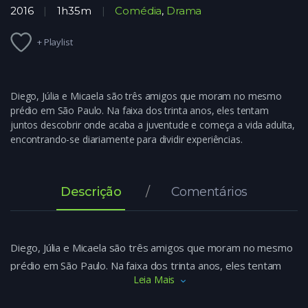
2016
1h35m
Comédia
,
Drama
+ Playlist
Diego, Júlia e Micaela são três amigos que moram no mesmo
prédio em São Paulo. Na faixa dos trinta anos, eles tentam
juntos descobrir onde acaba a juventude e começa a vida adulta,
encontrando-se diariamente para dividir experiências.
Descrição
Comentários
Diego, Júlia e Micaela são três amigos que moram no mesmo
prédio em São Paulo. Na faixa dos trinta anos, eles tentam
Leia Mais
juntos descobrir onde acaba a juventude e começa a vida
adulta, encontrando-se diariamente para dividir experiências.